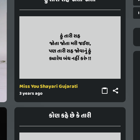
I
hu tari rah
હું તારી રાહ
jota jota mari jaish,
જોતા જોતા મરી જઈશ,
pan tari rah jovanu hu
પણ તારી રાહ જોવાનું હું
kyarey bandh nahi karu !!
ક્યારેય બંધ નહીં કરું !!
Miss You Shayari Gujarati
3 years ago
કોણ કહે છે કે તારી