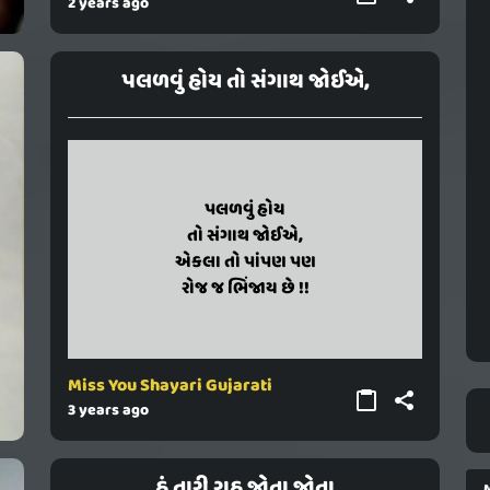
2 years ago
પલળવું હોય તો સંગાથ જોઈએ,
palalavu hoy
પલળવું હોય
to sangath joie,
તો સંગાથ જોઈએ,
ekala to pampan pan
એકલા તો પાંપણ પણ
roj j bhinjay chhe !!
રોજ જ ભિંજાય છે !!
Miss You Shayari Gujarati
3 years ago
હું તારી રાહ જોતા જોતા