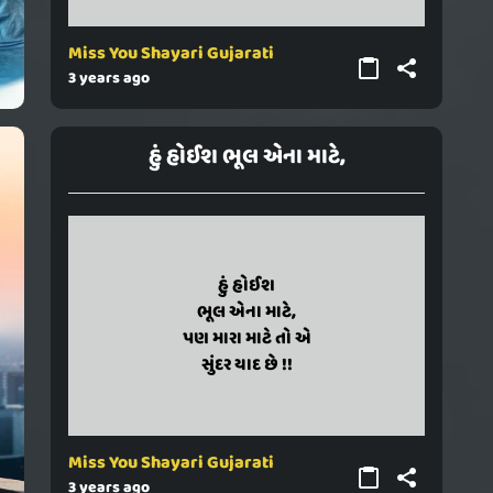
Miss You Shayari Gujarati
3 years ago
હું હોઈશ ભૂલ એના માટે,
hu hoish
હું હોઈશ
bhul ena mate,
ભૂલ એના માટે,
pan mara mate to e
પણ મારા માટે તો એ
sundar yaad chhe !!
સુંદર યાદ છે !!
Miss You Shayari Gujarati
3 years ago