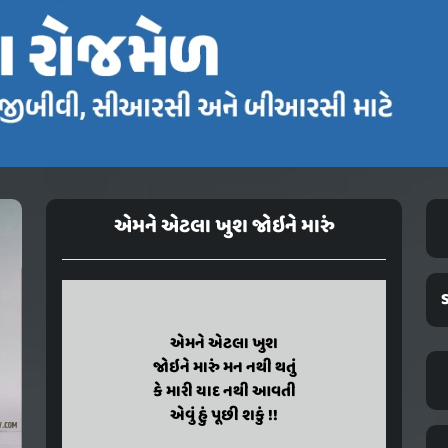
એમને એટલા ખુશ જોઇને મારું
emane etala khush
એમને એટલા ખુશ
joine maru man nathi thatu
જોઇને મારું મન નથી થતું
ke mari yaad nathi aavati
કે મારી યાદ નથી આવતી
evu hu puchhi shaku !!
એવું હું પૂછી શકું !!