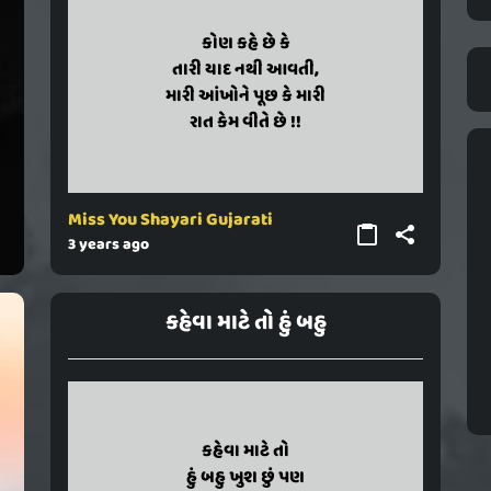
kon kahe chhe ke
કોણ કહે છે કે
tari yaad nathi aavati,
તારી યાદ નથી આવતી,
mari aankhone puchh ke mari
મારી આંખોને પૂછ કે મારી
rat kem vite chhe !!
રાત કેમ વીતે છે !!
Miss You Shayari Gujarati
3 years ago
કહેવા માટે તો હું બહુ
kaheva mate to
કહેવા માટે તો
hu bahu khush chhu pan
હું બહુ ખુશ છું પણ