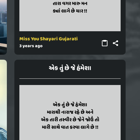
tara vagar maru man
તારા વગર મારુ મન
kya lage chhe yaar !!
ક્યાં લાગે છે યાર !!
Miss You Shayari Gujarati
3 years ago
એક તું છે જે હંમેશા
ek tu chhe je hammesha
એક તું છે જે હંમેશા
marathi naraj rahe chhe ane
મારાથી નારાજ રહે છે અને
ek tari tasvir chhe jene jou to
એક તારી તસ્વીર છે જેને જોઉં તો
mari sathe vaat karava lage chhe !!
મારી સાથે વાત કરવા લાગે છે !!