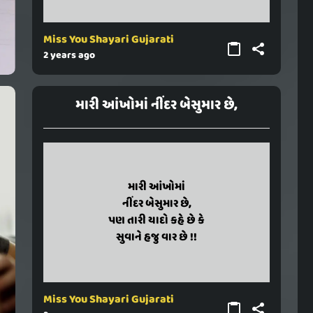
Miss You Shayari Gujarati
2 years ago
મારી આંખોમાં નીંદર બેસુમાર છે,
mari aankhoma
મારી આંખોમાં
nindar besumar chhe,
નીંદર બેસુમાર છે,
pan tari yado kahe chhe ke
પણ તારી યાદો કહે છે કે
suvane haju var chhe !!
સુવાને હજુ વાર છે !!
Miss You Shayari Gujarati