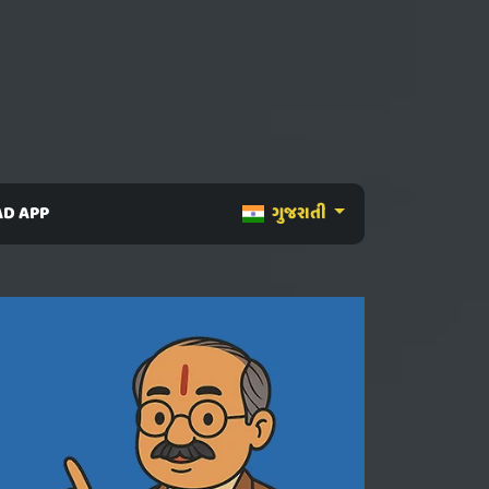
D APP
ગુજરાતી