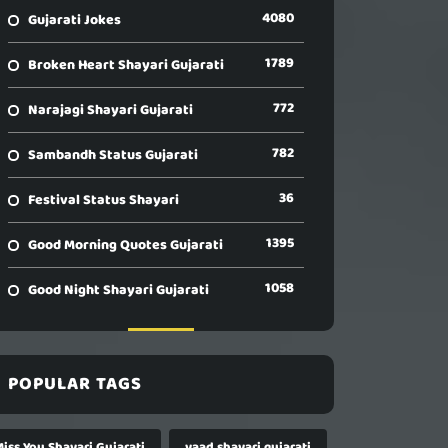
4080
Gujarati Jokes
1789
Broken Heart Shayari Gujarati
772
Narajagi Shayari Gujarati
782
Sambandh Status Gujarati
36
Festival Status Shayari
1395
Good Morning Quotes Gujarati
1058
Good Night Shayari Gujarati
POPULAR TAGS
Miss You Shayari Gujarati
yaad shayari gujarati