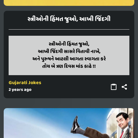
સ્ત્રીઓની હિંમત જુઓ, આખી જિંદગી
strioni himmat juo,
સ્ત્રીઓની હિંમત જુઓ,
aakhi jindagi sasare vitavi nakhe,
આખી જિંદગી સાસરે વિતાવી નાખે,
ane purushane atali aagata svagata kare
અને પુરુષને આટલી આગતા સ્વાગતા કરે
toy be tran divas mand kadhe !!
તોય બે ત્રણ દિવસ માંડ કાઢે !!
Gujarati Jokes
2 years ago