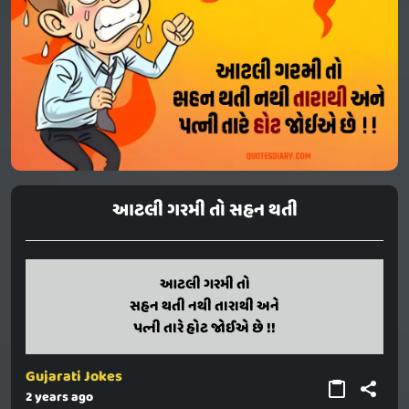
આટલી ગરમી તો સહન થતી
aatali garami to
આટલી ગરમી તો
sahan thati nathi tarathi ane
સહન થતી નથી તારાથી અને
patni tare hot joie chhe !!
પત્ની તારે હોટ જોઈએ છે !!
Gujarati Jokes
2 years ago