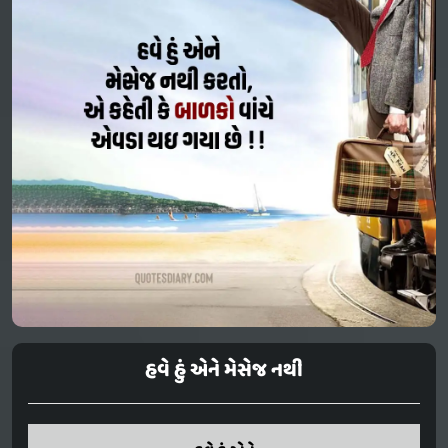
હવે હું એને મેસેજ નથી