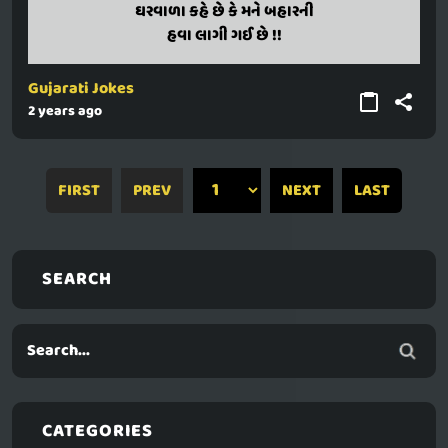
gharaval kahe chhe ke mane baharani
ઘરવાળા કહે છે કે મને બહારની
hava lagi gai chhe !!
હવા લાગી ગઈ છે !!
Gujarati Jokes
2 years ago
FIRST
PREV
NEXT
LAST
SEARCH
CATEGORIES