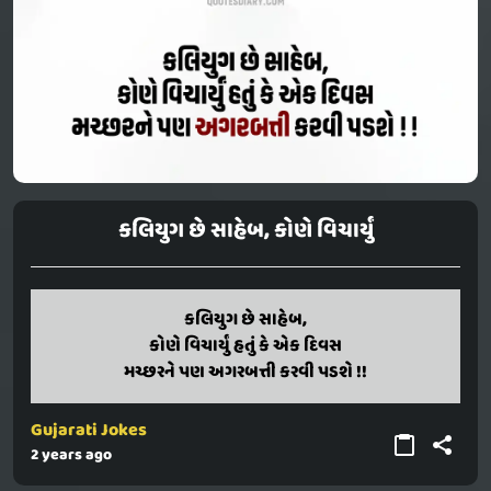
કલિયુગ છે સાહેબ, કોણે વિચાર્યું
kaliyug chhe saheb,
કલિયુગ છે સાહેબ,
kone vicharyu hatu ke ek divas
કોણે વિચાર્યું હતું કે એક દિવસ
maccharane pan agarabatti karavi padashe !!
મચ્છરને પણ અગરબત્તી કરવી પડશે !!
Gujarati Jokes
2 years ago