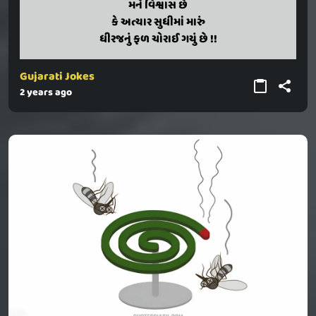
mane vishvas chhe
મને વિશ્વાસ છે
ke atyar sudhima maru
કે અત્યાર સુધીમાં મારું
dhirajanu fal chorai gayu chhe !!
ધીરજનું ફળ ચોરાઈ ગયું છે !!
Gujarati Jokes
2 years ago