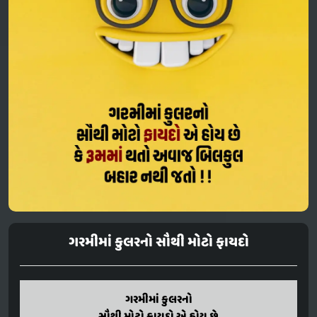
ગરમીમાં કુલરનો સૌથી મોટો ફાયદો
Garmi ma cooler no
ગરમીમાં કુલરનો