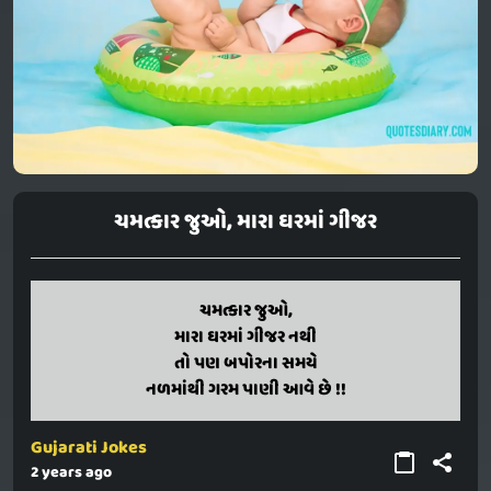
ચમત્કાર જુઓ, મારા ઘરમાં ગીજર
Chamatkar juo,
ચમત્કાર જુઓ,
Mara ghar ma geyser nathi
મારા ઘરમાં ગીજર નથી
To pan bapor na samaye
તો પણ બપોરના સમયે
Nalmaathi garam paani aave chhe !!
નળમાંથી ગરમ પાણી આવે છે !!
Gujarati Jokes
2 years ago