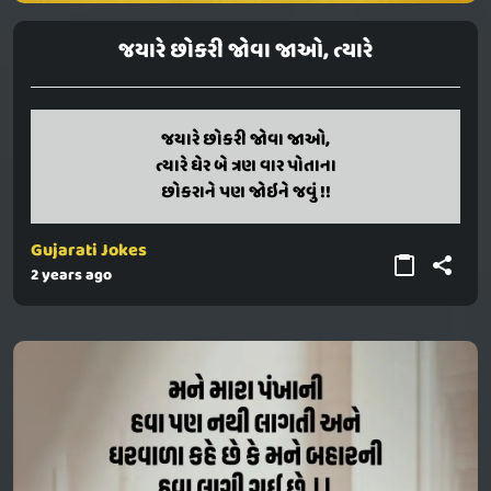
જયારે છોકરી જોવા જાઓ, ત્યારે
jayare chhokari jova jao,
જયારે છોકરી જોવા જાઓ,
tyare gher be tran var potana
ત્યારે ઘેર બે ત્રણ વાર પોતાના
chhokarane pan joine javu !!
છોકરાને પણ જોઇને જવું !!
Gujarati Jokes
2 years ago