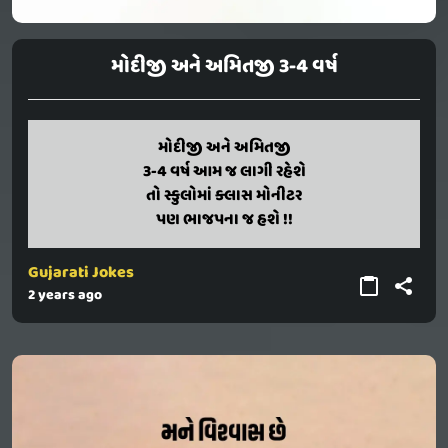
મોદીજી અને અમિતજી 3-4 વર્ષ
મોદીજી અને અમિતજી
modiji ane amitaji
3-4 varsh aam j lagi raheshe to
3-4 વર્ષ આમ જ લાગી રહેશે
school ma class monitor pan
તો સ્કુલોમાં ક્લાસ મોનીટર
પણ ભાજપના જ હશે !!
bhajapan j hashe !!
Gujarati Jokes
2 years ago