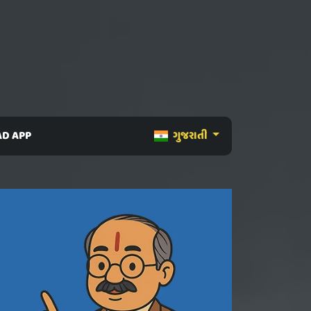
D APP
ગુજરાતી