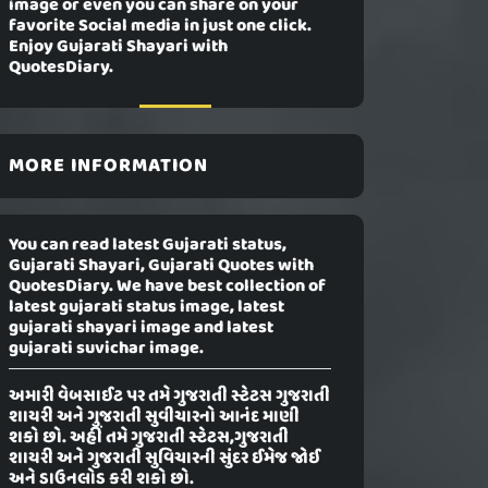
image or even you can share on your
favorite Social media in just one click.
Enjoy Gujarati Shayari with
QuotesDiary.
MORE INFORMATION
You can read latest Gujarati status,
Gujarati Shayari, Gujarati Quotes with
QuotesDiary. We have best collection of
latest gujarati status image, latest
gujarati shayari image and latest
gujarati suvichar image.
અમારી વેબસાઈટ પર તમે ગુજરાતી સ્ટેટસ ગુજરાતી
શાયરી અને ગુજરાતી સુવીચારનો આનંદ માણી
શકો છો. અહીં તમે ગુજરાતી સ્ટેટસ,ગુજરાતી
શાયરી અને ગુજરાતી સુવિચારની સુંદર ઈમેજ જોઈ
અને ડાઉનલોડ કરી શકો છો.