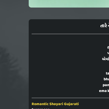
તારે 
ભ
પ
એમાં
t
bha
pan
ema k
Romantic Shayari Gujarati