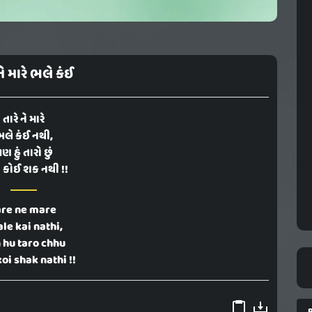
ને મારે ભલે કંઈ
તારે ને મારે
લે કંઈ નથી,
ણ હું તારો છું
 કોઈ શક નથી !!
are ne mare
le kai nathi,
 hu taro chhu
oi shak nathi !!