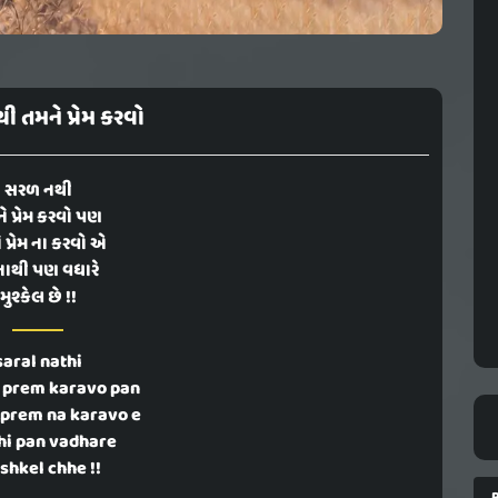
 તમને પ્રેમ કરવો
સરળ નથી
ે પ્રેમ કરવો પણ
 પ્રેમ ના કરવો એ
ાથી પણ વધારે
મુશ્કેલ છે !!
saral nathi
 prem karavo pan
prem na karavo e
hi pan vadhare
hkel chhe !!