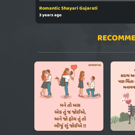
Romantic Shayari Gujarati
3 years ago
RECOMME