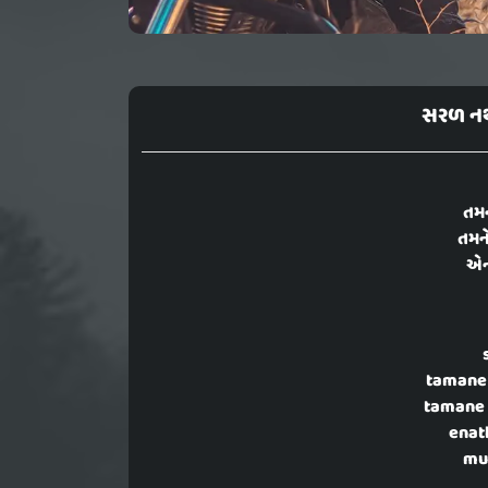
સરળ નથી
તમન
તમને
એન
tamane
tamane 
enat
mus