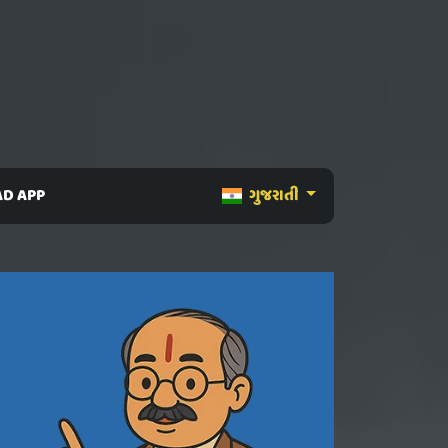
D APP
ગુજરાતી