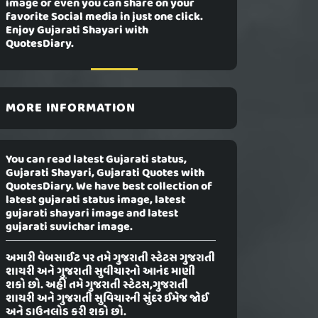
image or even you can share on your
favorite Social media in just one click.
Enjoy Gujarati Shayari with
QuotesDiary.
MORE INFORMATION
You can read latest Gujarati status,
Gujarati Shayari, Gujarati Quotes with
QuotesDiary. We have best collection of
latest gujarati status image, latest
gujarati shayari image and latest
gujarati suvichar image.
અમારી વેબસાઈટ પર તમે ગુજરાતી સ્ટેટસ ગુજરાતી
શાયરી અને ગુજરાતી સુવીચારનો આનંદ માણી
શકો છો. અહીં તમે ગુજરાતી સ્ટેટસ,ગુજરાતી
શાયરી અને ગુજરાતી સુવિચારની સુંદર ઈમેજ જોઈ
અને ડાઉનલોડ કરી શકો છો.