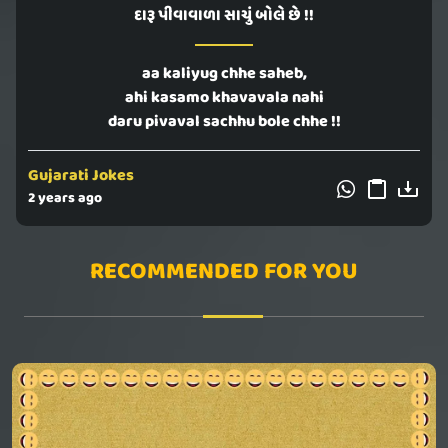
દારૂ પીવાવાળા સાચું બોલે છે !!
aa kaliyug chhe saheb,
ahi kasamo khavavala nahi
daru pivaval sachhu bole chhe !!
Gujarati Jokes
2 years ago
RECOMMENDED FOR YOU