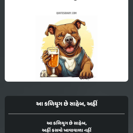
આ કળિયુગ છે સાહેબ, અહીં
આ કળિયુગ છે સાહેબ,
અહીં કસમો ખાવાવાળા નહીં