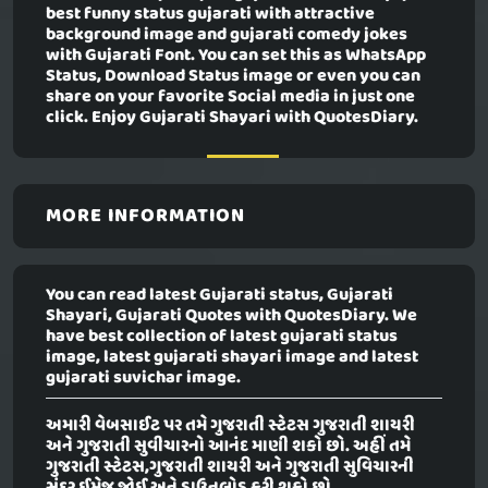
best funny status gujarati with attractive
background image and gujarati comedy jokes
with Gujarati Font. You can set this as WhatsApp
Status, Download Status image or even you can
share on your favorite Social media in just one
click. Enjoy Gujarati Shayari with QuotesDiary.
MORE INFORMATION
You can read latest Gujarati status, Gujarati
Shayari, Gujarati Quotes with QuotesDiary. We
have best collection of latest gujarati status
image, latest gujarati shayari image and latest
gujarati suvichar image.
અમારી વેબસાઈટ પર તમે ગુજરાતી સ્ટેટસ ગુજરાતી શાયરી
અને ગુજરાતી સુવીચારનો આનંદ માણી શકો છો. અહીં તમે
ગુજરાતી સ્ટેટસ,ગુજરાતી શાયરી અને ગુજરાતી સુવિચારની