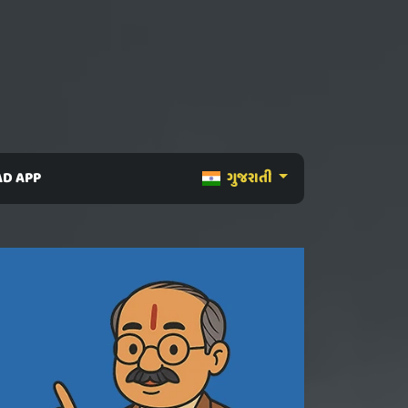
D APP
ગુજરાતી