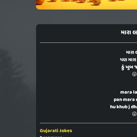
મારા લ
મારા 
પણ મારા
હું ખુબ
😜
mara la
pan mara 
hu khub j d
😜
Gujarati Jokes