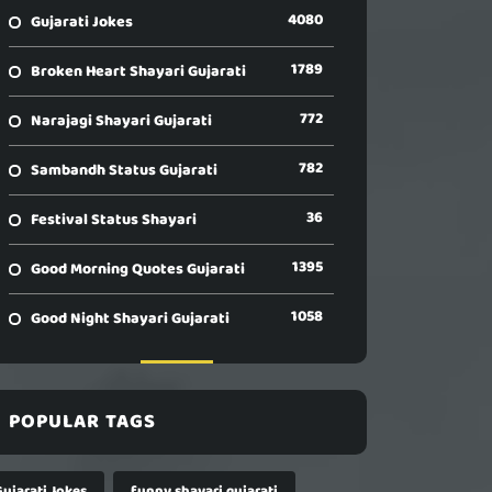
4080
Gujarati Jokes
1789
Broken Heart Shayari Gujarati
772
Narajagi Shayari Gujarati
782
Sambandh Status Gujarati
36
Festival Status Shayari
1395
Good Morning Quotes Gujarati
1058
Good Night Shayari Gujarati
POPULAR TAGS
Gujarati Jokes
funny shayari gujarati