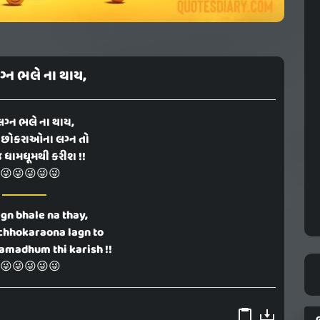
ગ્ન ભલે ના થાય,
લગ્ન ભલે ના થાય,
 છોકરાઓના લગ્ન તો
 જ ધામધૂમથી કરીશ !!
😜😜😜😜😜
gn bhale na thay,
chhokaraona lagn to
hamadhum thi karish !!
😜😜😜😜😜