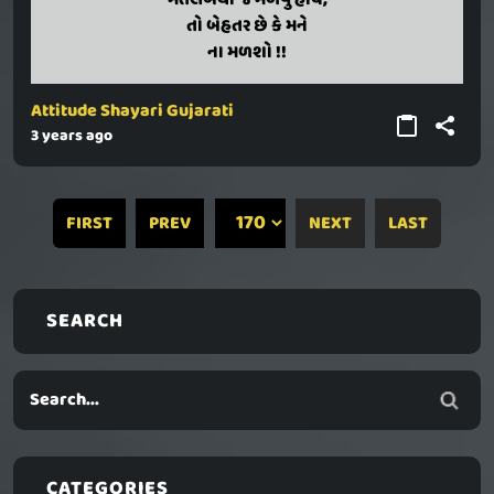
matalabathi j malavu hoy,
મતલબથી જ મળવું હોય,
to behatar chhe ke mane
તો બેહતર છે કે મને
na malasho !!
ના મળશો !!
Attitude Shayari Gujarati
3 years ago
FIRST
PREV
NEXT
LAST
SEARCH
CATEGORIES