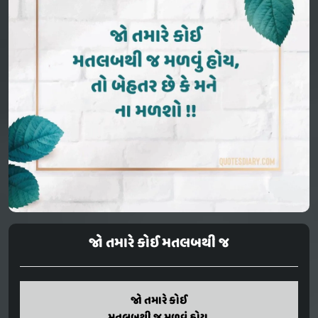
જો તમારે કોઈ મતલબથી જ
Jo tamare koi
જો તમારે કોઈ