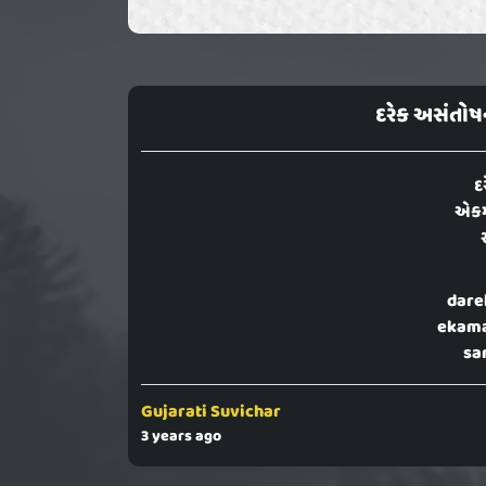
દરેક અસંતોષન
દ
એકમ
dare
ekama
sa
Gujarati Suvichar
3 years ago