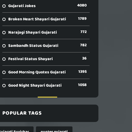
4080
Gujarati Jokes
1789
Broken Heart Shayari Gujarati
772
Narajagi Shayari Gujarati
782
Sambandh Status Gujarati
36
Festival Status Shayari
1395
Good Morning Quotes Gujarati
1058
Good Night Shayari Gujarati
POPULAR TAGS
Gujarati Suvichar
quotes gujarati