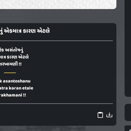
ું એકમાત્ર કારણ એટલે
રેક અસંતોષનું
ાત્ર કારણ એટલે
સરખામણી !!
k asantoshanu
tra karan etale
rakhamani !!