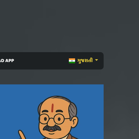
D APP
ગુજરાતી