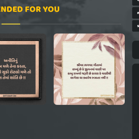
NDED FOR YOU
s