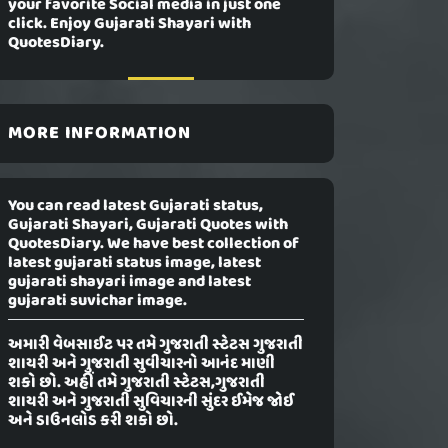
your favorite Social media in just one
click. Enjoy Gujarati Shayari with
QuotesDiary.
MORE INFORMATION
You can read latest Gujarati status,
Gujarati Shayari, Gujarati Quotes with
QuotesDiary. We have best collection of
latest gujarati status image, latest
gujarati shayari image and latest
gujarati suvichar image.
અમારી વેબસાઈટ પર તમે ગુજરાતી સ્ટેટસ ગુજરાતી
શાયરી અને ગુજરાતી સુવીચારનો આનંદ માણી
શકો છો. અહીં તમે ગુજરાતી સ્ટેટસ,ગુજરાતી
શાયરી અને ગુજરાતી સુવિચારની સુંદર ઈમેજ જોઈ
અને ડાઉનલોડ કરી શકો છો.