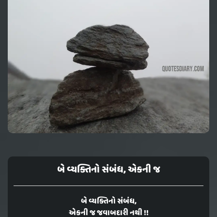
બે વ્યક્તિનો સંબંધ, એકની જ
બે વ્યક્તિનો સંબંધ,
એકની જ જવાબદારી નથી !!