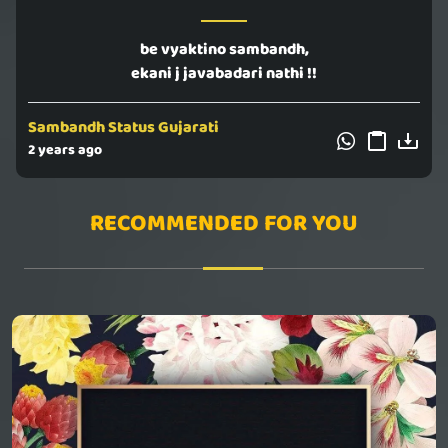
be vyaktino sambandh,
ekani j javabadari nathi !!
Sambandh Status Gujarati
2 years ago
RECOMMENDED FOR YOU