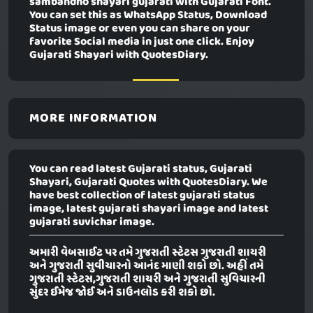
sambandho shayari gujarati with Gujarati Font.
You can set this as WhatsApp Status, Download
Status image or even you can share on your
favorite Social media in just one click. Enjoy
Gujarati Shayari with QuotesDiary.
MORE INFORMATION
You can read latest Gujarati status, Gujarati
Shayari, Gujarati Quotes with QuotesDiary. We
have best collection of latest gujarati status
image, latest gujarati shayari image and latest
gujarati suvichar image.
અમારી વેબસાઈટ પર તમે ગુજરાતી સ્ટેટસ ગુજરાતી શાયરી
અને ગુજરાતી સુવીચારનો આનંદ માણી શકો છો. અહીં તમે
ગુજરાતી સ્ટેટસ,ગુજરાતી શાયરી અને ગુજરાતી સુવિચારની
સુંદર ઈમેજ જોઈ અને ડાઉનલોડ કરી શકો છો.