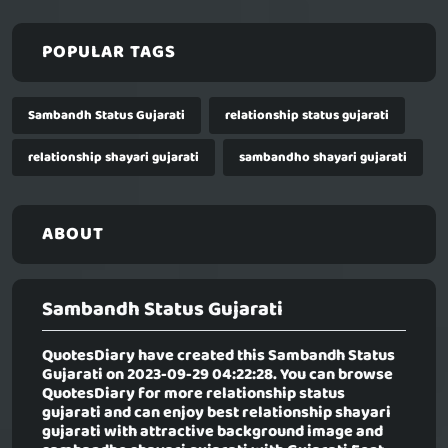
POPULAR TAGS
Sambandh Status Gujarati
relationship status gujarati
relationship shayari gujarati
sambandho shayari gujarati
ABOUT
Sambandh Status Gujarati
QuotesDiary have created this
Sambandh Status
Gujarati
on 2023-09-29 04:22:28. You can browse
QuotesDiary for more relationship status
gujarati and can enjoy best relationship shayari
gujarati with attractive background image and