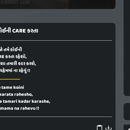
કોઈની CARE કરતા
ો તમે કોઈની
E કરતા રહેશો,
ેશા તમારી કદર કરશે,
ેમમાં ના રહેવું !!
o tame koini
karata rahesho,
 tamari kadar karashe,
mama na rahevu !!