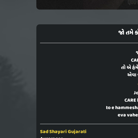
જો તમે 
જ
CAR
તો એ હંમ
એવા વહ
J
CARE 
to e hammesha
eva vahe
Sad Shayari Gujarati