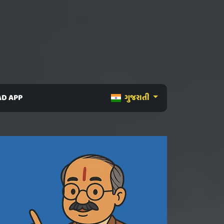
D APP
ગુજરાતી