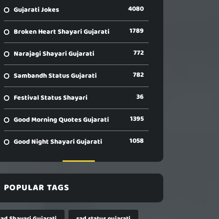
4080
Gujarati Jokes
1789
Broken Heart Shayari Gujarati
772
Narajagi Shayari Gujarati
782
Sambandh Status Gujarati
36
Festival Status Shayari
1395
Good Morning Quotes Gujarati
1058
Good Night Shayari Gujarati
POPULAR TAGS
Sad Shayari Gujarati
sad status gujarati