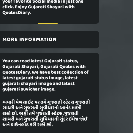
your favorite Social media in just one
click. Enjoy Gujarati Shayari with
QuotesDiary.
MORE INFORMATION
You can read latest Gujarati status,
Gujarati Shayari, Gujarati Quotes with
QuotesDiary. We have best collection of
latest gujarati status image, latest
gujarati shayari image and latest
gujarati suvichar image.
અમારી વેબસાઈટ પર તમે ગુજરાતી સ્ટેટસ ગુજરાતી
શાયરી અને ગુજરાતી સુવીચારનો આનંદ માણી
શકો છો. અહીં તમે ગુજરાતી સ્ટેટસ,ગુજરાતી
શાયરી અને ગુજરાતી સુવિચારની સુંદર ઈમેજ જોઈ
અને ડાઉનલોડ કરી શકો છો.