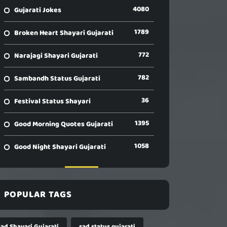
4080
Gujarati Jokes
1789
Broken Heart Shayari Gujarati
772
Narajagi Shayari Gujarati
782
Sambandh Status Gujarati
36
Festival Status Shayari
1395
Good Morning Quotes Gujarati
1058
Good Night Shayari Gujarati
POPULAR TAGS
Sad Shayari Gujarati
sad status gujarati