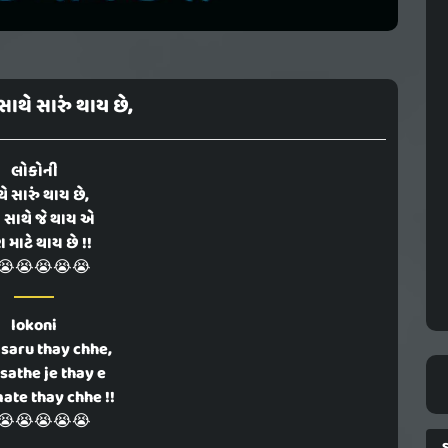
ાથે સારું થાય છે,
લોકોની
ે સારું થાય છે,
ી સાથે જે થાય એ
ા માટે થાય છે !!
😭😭😭😭😭
lokoni
 saru thay chhe,
sathe je thay e
ate thay chhe !!
😭😭😭😭😭