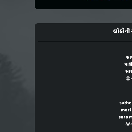
લોકોની સ
સાથ
માર
સાર
😭
sathe
mari 
sara m
😭