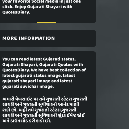
your favorite Social media in just one
click. Enjoy Gujarati Shayari with
QuotesDiary.
MORE INFORMATION
You can read latest Gujarati status,
Gujarati Shayari, Gujarati Quotes with
QuotesDiary. We have best collection of
latest gujarati status image, latest
gujarati shayari image and latest
gujarati suvichar image.
અમારી વેબસાઈટ પર તમે ગુજરાતી સ્ટેટસ ગુજરાતી
શાયરી અને ગુજરાતી સુવીચારનો આનંદ માણી
શકો છો. અહીં તમે ગુજરાતી સ્ટેટસ,ગુજરાતી
શાયરી અને ગુજરાતી સુવિચારની સુંદર ઈમેજ જોઈ
અને ડાઉનલોડ કરી શકો છો.