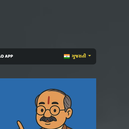
D APP
ગુજરાતી