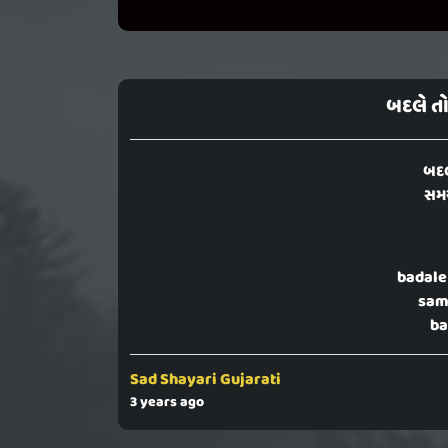
બદલે ત
બદલ
સમ
badale
sam
ba
Sad Shayari Gujarati
3 years ago