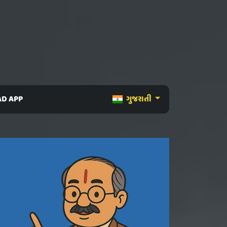
D APP
ગુજરાતી