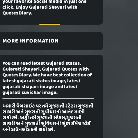
your favorite Social media in just one
click. Enjoy Gujarati Shayari with
QuotesDiary.
MORE INFORMATION
You can read latest Gujarati status,
Gujarati Shayari, Gujarati Quotes with
QuotesDiary. We have best collection of
latest gujarati status image, latest
gujarati shayari image and latest
gujarati suvichar image.
અમારી વેબસાઈટ પર તમે ગુજરાતી સ્ટેટસ ગુજરાતી
શાયરી અને ગુજરાતી સુવીચારનો આનંદ માણી
શકો છો. અહીં તમે ગુજરાતી સ્ટેટસ,ગુજરાતી
શાયરી અને ગુજરાતી સુવિચારની સુંદર ઈમેજ જોઈ
અને ડાઉનલોડ કરી શકો છો.