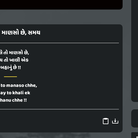
ો માણસો છે, સમય
ે તો માણસો છે,
ય તો ખાલી એક
બહાનું છે !!
 to manaso chhe,
ay to khali ek
hanu chhe !!