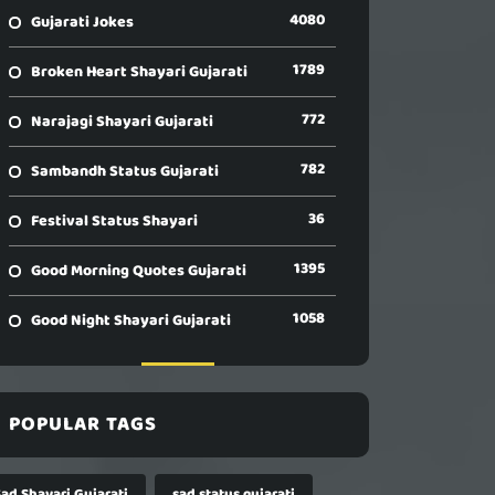
4080
Gujarati Jokes
1789
Broken Heart Shayari Gujarati
772
Narajagi Shayari Gujarati
782
Sambandh Status Gujarati
36
Festival Status Shayari
1395
Good Morning Quotes Gujarati
1058
Good Night Shayari Gujarati
POPULAR TAGS
Sad Shayari Gujarati
sad status gujarati