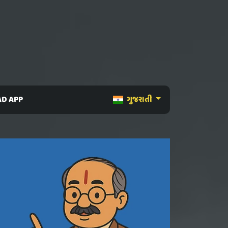
D APP
ગુજરાતી