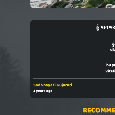
હું પાનખ
હ
વીત
hu p
vitel
Sad Shayari Gujarati
3 years ago
RECOMME