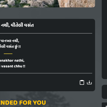
ર નથી, વીતેલી વસંત
ું પાનખર નથી,
ેલી વસંત છું !!
anakhar nathi,
i vasant chhu !!
NDED FOR YOU