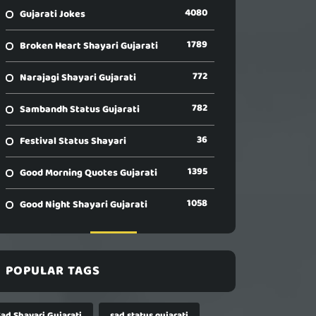
4080
Gujarati Jokes
1789
Broken Heart Shayari Gujarati
772
Narajagi Shayari Gujarati
782
Sambandh Status Gujarati
36
Festival Status Shayari
1395
Good Morning Quotes Gujarati
1058
Good Night Shayari Gujarati
POPULAR TAGS
Sad Shayari Gujarati
sad status gujarati