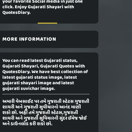
your favorite Social media in just one
click. Enjoy Gujarati Shayari with
QuotesDiary.
MORE INFORMATION
You can read latest Gujarati status,
Gujarati Shayari, Gujarati Quotes with
QuotesDiary. We have best collection of
latest gujarati status image, latest
gujarati shayari image and latest
gujarati suvichar image.
અમારી વેબસાઈટ પર તમે ગુજરાતી સ્ટેટસ ગુજરાતી
શાયરી અને ગુજરાતી સુવીચારનો આનંદ માણી
શકો છો. અહીં તમે ગુજરાતી સ્ટેટસ,ગુજરાતી
શાયરી અને ગુજરાતી સુવિચારની સુંદર ઈમેજ જોઈ
અને ડાઉનલોડ કરી શકો છો.