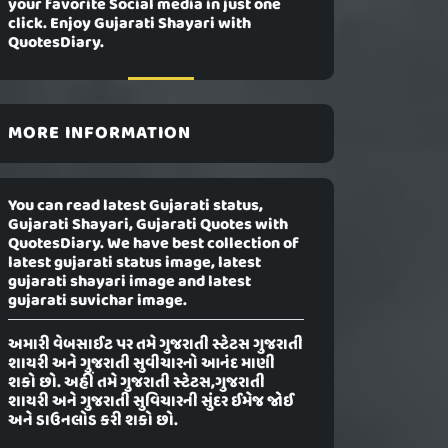
your favorite Social media in just one
click. Enjoy Gujarati Shayari with
QuotesDiary.
MORE INFORMATION
You can read latest Gujarati status,
Gujarati Shayari, Gujarati Quotes with
QuotesDiary. We have best collection of
latest gujarati status image, latest
gujarati shayari image and latest
gujarati suvichar image.
અમારી વેબસાઈટ પર તમે ગુજરાતી સ્ટેટસ ગુજરાતી
શાયરી અને ગુજરાતી સુવીચારનો આનંદ માણી
શકો છો. અહીં તમે ગુજરાતી સ્ટેટસ,ગુજરાતી
શાયરી અને ગુજરાતી સુવિચારની સુંદર ઈમેજ જોઈ
અને ડાઉનલોડ કરી શકો છો.