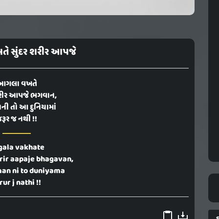
 સુંદર શરીર આપજે
આગલા વખતે
શરીર આપજે ભગવાન,
નની તો આ દુનિયામાં
રૂર જ નથી !!
gala vakhate
rir aapaje bhagavan,
an ni to duniyama
rur j nathi !!