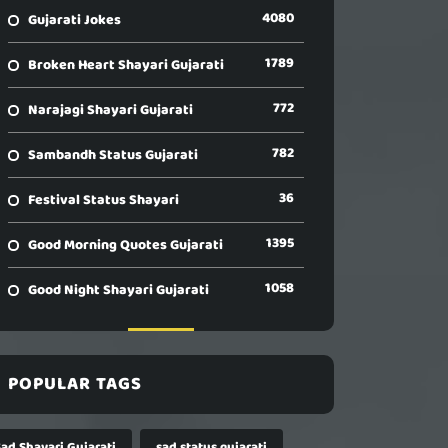
4080
Gujarati Jokes
1789
Broken Heart Shayari Gujarati
772
Narajagi Shayari Gujarati
782
Sambandh Status Gujarati
36
Festival Status Shayari
1395
Good Morning Quotes Gujarati
1058
Good Night Shayari Gujarati
POPULAR TAGS
Sad Shayari Gujarati
sad status gujarati