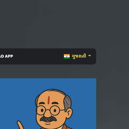
D APP
ગુજરાતી