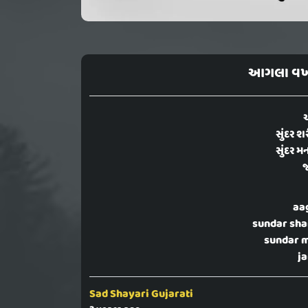
આગલા વખતે
સુંદર 
સુંદર મ
જ
aa
sundar sha
sundar m
ja
Sad Shayari Gujarati