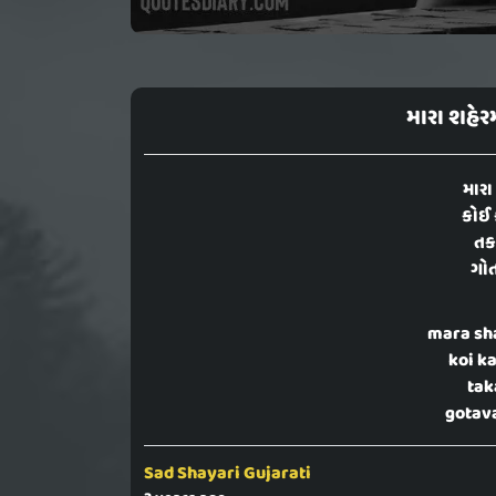
મારા શહેરમ
મારા
કોઈ 
તક
ગોત
mara sh
koi k
tak
gotava
Sad Shayari Gujarati