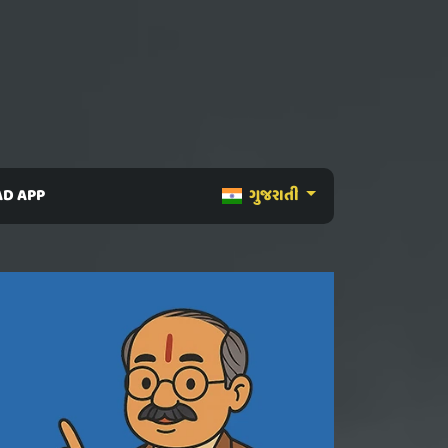
D APP
ગુજરાતી