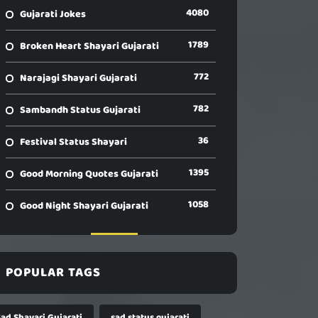
4080
Gujarati Jokes
1789
Broken Heart Shayari Gujarati
772
Narajagi Shayari Gujarati
782
Sambandh Status Gujarati
36
Festival Status Shayari
1395
Good Morning Quotes Gujarati
1058
Good Night Shayari Gujarati
POPULAR TAGS
Sad Shayari Gujarati
sad status gujarati