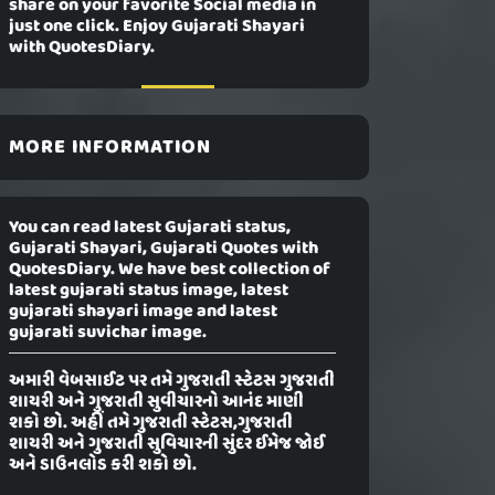
share on your favorite Social media in
just one click. Enjoy Gujarati Shayari
with QuotesDiary.
MORE INFORMATION
You can read latest Gujarati status,
Gujarati Shayari, Gujarati Quotes with
QuotesDiary. We have best collection of
latest gujarati status image, latest
gujarati shayari image and latest
gujarati suvichar image.
અમારી વેબસાઈટ પર તમે ગુજરાતી સ્ટેટસ ગુજરાતી
શાયરી અને ગુજરાતી સુવીચારનો આનંદ માણી
શકો છો. અહીં તમે ગુજરાતી સ્ટેટસ,ગુજરાતી
શાયરી અને ગુજરાતી સુવિચારની સુંદર ઈમેજ જોઈ
અને ડાઉનલોડ કરી શકો છો.