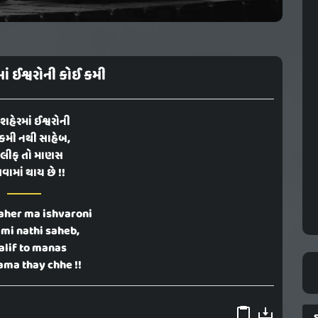
ાં ઈશ્વરોની કોઈ કમી
 શહેરમાં ઈશ્વરોની
કમી નથી સાહેબ,
લીફ તો માણસ
વામાં થાય છે !!
aher ma ishvaroni
ami nathi saheb,
alif to manas
ma thay chhe !!