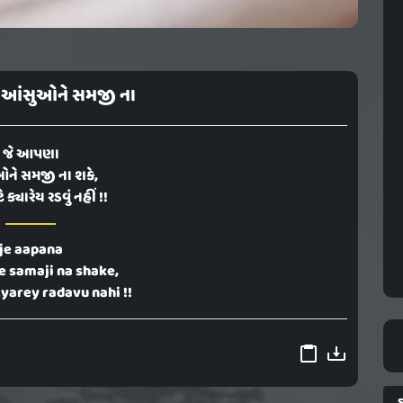
આંસુઓને સમજી ના
જે આપણા
ને સમજી ના શકે,
ક્યારેય રડવું નહીં !!
je aapana
 samaji na shake,
yarey radavu nahi !!