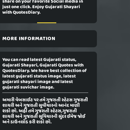
share on your favorite Social media in
just one click. Enjoy Gujarati Shayari
with QuotesDiary.
MORE INFORMATION
You can read latest Gujarati status,
Gujarati Shayari, Gujarati Quotes with
QuotesDiary. We have best collection of
latest gujarati status image, latest
gujarati shayari image and latest
gujarati suvichar image.
અમારી વેબસાઈટ પર તમે ગુજરાતી સ્ટેટસ ગુજરાતી
શાયરી અને ગુજરાતી સુવીચારનો આનંદ માણી
શકો છો. અહીં તમે ગુજરાતી સ્ટેટસ,ગુજરાતી
શાયરી અને ગુજરાતી સુવિચારની સુંદર ઈમેજ જોઈ
અને ડાઉનલોડ કરી શકો છો.