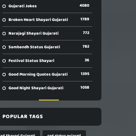
4080
Gujarati Jokes
1789
Broken Heart Shayari Gujarati
772
Narajagi Shayari Gujarati
782
Sambandh Status Gujarati
36
Festival Status Shayari
1395
Good Morning Quotes Gujarati
1058
Good Night Shayari Gujarati
POPULAR TAGS
Sad Shayari Gujarati
sad status gujarati