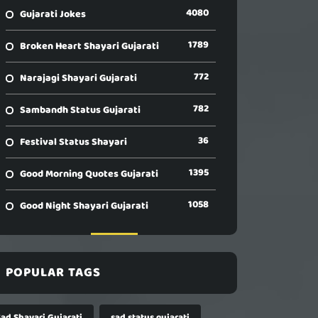
4080
Gujarati Jokes
1789
Broken Heart Shayari Gujarati
772
Narajagi Shayari Gujarati
782
Sambandh Status Gujarati
36
Festival Status Shayari
1395
Good Morning Quotes Gujarati
1058
Good Night Shayari Gujarati
POPULAR TAGS
Sad Shayari Gujarati
sad status gujarati