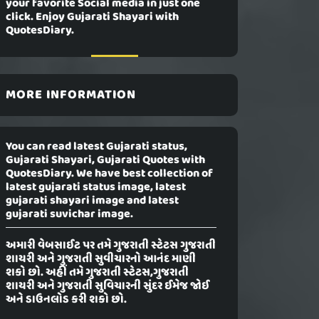
your favorite Social media in just one
click. Enjoy Gujarati Shayari with
QuotesDiary.
MORE INFORMATION
You can read latest Gujarati status,
Gujarati Shayari, Gujarati Quotes with
QuotesDiary. We have best collection of
latest gujarati status image, latest
gujarati shayari image and latest
gujarati suvichar image.
અમારી વેબસાઈટ પર તમે ગુજરાતી સ્ટેટસ ગુજરાતી
શાયરી અને ગુજરાતી સુવીચારનો આનંદ માણી
શકો છો. અહીં તમે ગુજરાતી સ્ટેટસ,ગુજરાતી
શાયરી અને ગુજરાતી સુવિચારની સુંદર ઈમેજ જોઈ
અને ડાઉનલોડ કરી શકો છો.