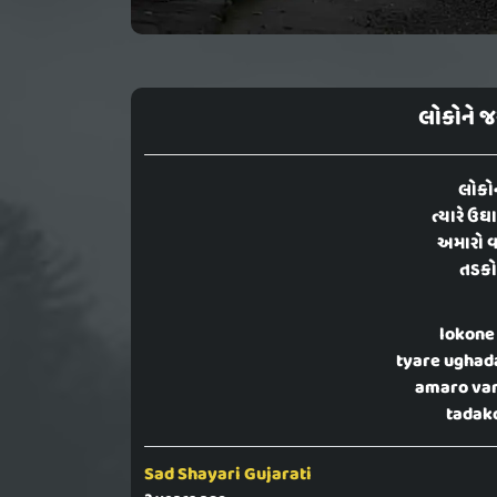
લોકોને જય
લોકોન
ત્યારે ઉઘ
અમારો વ
તડકો 
lokone 
tyare ughad
amaro var
tadako
Sad Shayari Gujarati