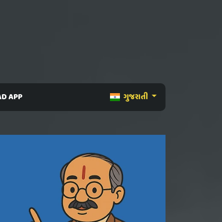
D APP
ગુજરાતી