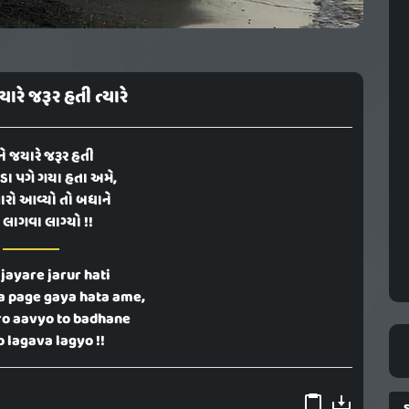
ારે જરૂર હતી ત્યારે
ે જયારે જરૂર હતી
ાડા પગે ગયા હતા અમે,
ારો આવ્યો તો બધાને
લાગવા લાગ્યો !!
jayare jarur hati
a page gaya hata ame,
o aavyo to badhane
 lagava lagyo !!