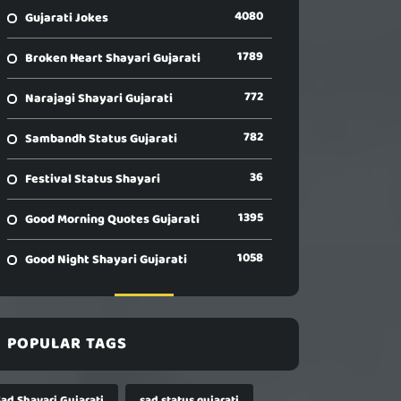
4080
Gujarati Jokes
1789
Broken Heart Shayari Gujarati
772
Narajagi Shayari Gujarati
782
Sambandh Status Gujarati
36
Festival Status Shayari
1395
Good Morning Quotes Gujarati
1058
Good Night Shayari Gujarati
POPULAR TAGS
Sad Shayari Gujarati
sad status gujarati