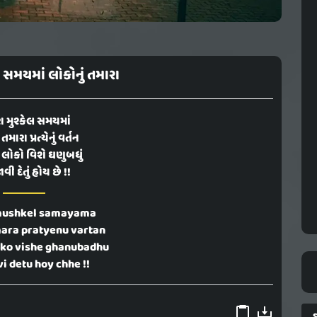
લ સમયમાં લોકોનું તમારા
ા મુશ્કેલ સમયમાં
તમારા પ્રત્યેનું વર્તન
લોકો વિશે ઘણુબધું
ી દેતું હોય છે !!
mushkel samayama
ara pratyenu vartan
oko vishe ghanubadhu
i detu hoy chhe !!