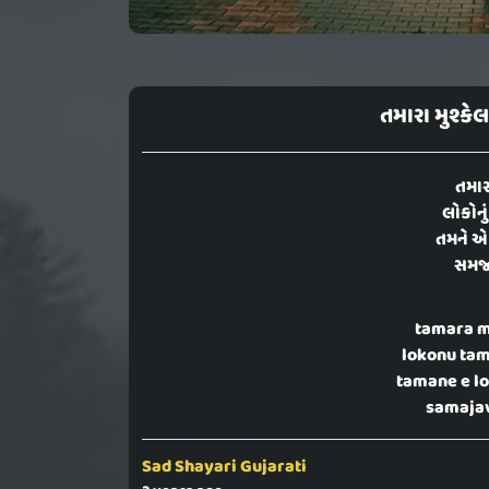
તમારા મુશ્કે
તમાર
લોકોનું 
તમને એ 
સમજાવ
tamara 
lokonu tam
tamane e l
samajav
Sad Shayari Gujarati