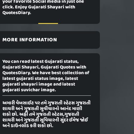
your favorite Social media in just one
click. Enjoy Gujarati Shayari with
QuotesDiary.
MORE INFORMATION
You can read latest Gujarati status,
Gujarati Shayari, Gujarati Quotes with
QuotesDiary. We have best collection of
latest gujarati status image, latest
gujarati shayari image and latest
gujarati suvichar image.
અમારી વેબસાઈટ પર તમે ગુજરાતી સ્ટેટસ ગુજરાતી
શાયરી અને ગુજરાતી સુવીચારનો આનંદ માણી
શકો છો. અહીં તમે ગુજરાતી સ્ટેટસ,ગુજરાતી
શાયરી અને ગુજરાતી સુવિચારની સુંદર ઈમેજ જોઈ
અને ડાઉનલોડ કરી શકો છો.