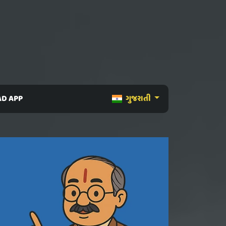
D APP
ગુજરાતી