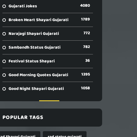
4080
Gujarati Jokes
1789
Broken Heart Shayari Gujarati
772
Narajagi Shayari Gujarati
782
Sambandh Status Gujarati
36
Festival Status Shayari
1395
Good Morning Quotes Gujarati
1058
Good Night Shayari Gujarati
POPULAR TAGS
Sad Shayari Gujarati
sad status gujarati