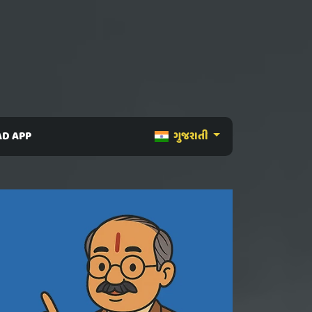
D APP
ગુજરાતી