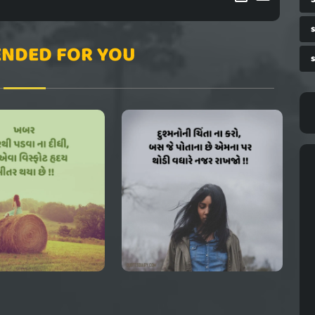
NDED FOR YOU
s