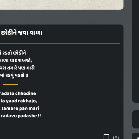
 છોડીને જવા વાળા
ે રડતો છોડીને
વાળા યાદ રાખજો,
વસ તમારે પણ મારી
ાં રડવું પડશે !!
radato chhodine
ala yaad rakhajo,
s tamare pan mari
radavu padashe !!