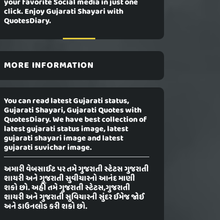
your favorite Social media in just one
click. Enjoy Gujarati Shayari with
QuotesDiary.
MORE INFORMATION
You can read latest Gujarati status,
Gujarati Shayari, Gujarati Quotes with
QuotesDiary. We have best collection of
latest gujarati status image, latest
gujarati shayari image and latest
gujarati suvichar image.
અમારી વેબસાઈટ પર તમે ગુજરાતી સ્ટેટસ ગુજરાતી
શાયરી અને ગુજરાતી સુવીચારનો આનંદ માણી
શકો છો. અહીં તમે ગુજરાતી સ્ટેટસ,ગુજરાતી
શાયરી અને ગુજરાતી સુવિચારની સુંદર ઈમેજ જોઈ
અને ડાઉનલોડ કરી શકો છો.