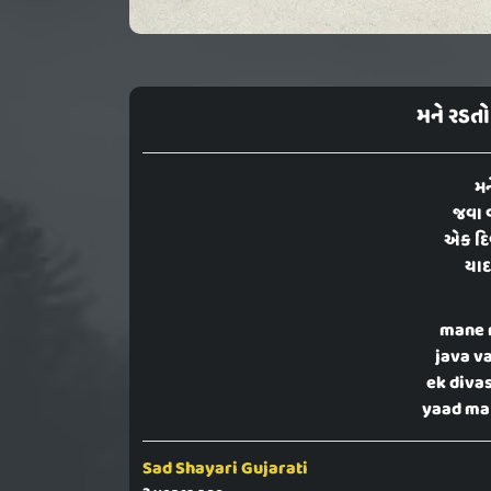
મને રડતો
મન
જવા 
એક દિ
યાદમ
mane 
java v
ek diva
yaad ma 
Sad Shayari Gujarati