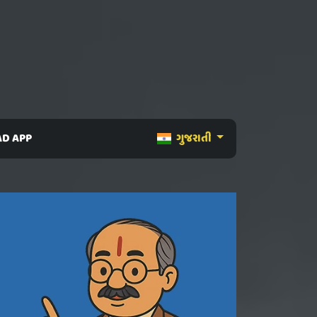
D APP
ગુજરાતી