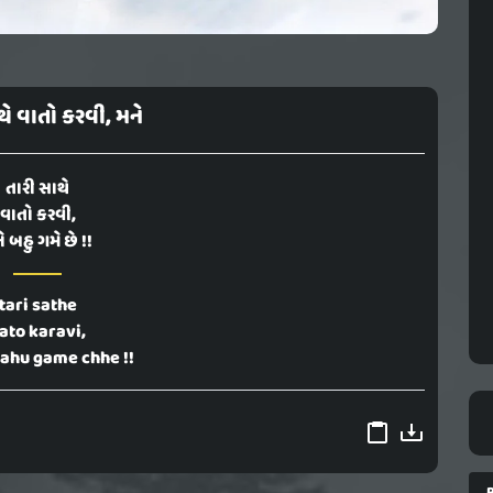
થે વાતો કરવી, મને
તારી સાથે
વાતો કરવી,
ે બહુ ગમે છે !!
tari sathe
ato karavi,
ahu game chhe !!