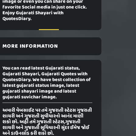
image or even you can share on your
favorite Social media in just one click.
Enjoy Gujarati Shayari with
QuotesDiary.
MORE INFORMATION
You can read latest Gujarati status,
Gujarati Shayari, Gujarati Quotes with
QuotesDiary. We have best collection of
latest gujarati status image, latest
gujarati shayari image and latest
gujarati suvichar image.
અમારી વેબસાઈટ પર તમે ગુજરાતી સ્ટેટસ ગુજરાતી
શાયરી અને ગુજરાતી સુવીચારનો આનંદ માણી
શકો છો. અહીં તમે ગુજરાતી સ્ટેટસ,ગુજરાતી
શાયરી અને ગુજરાતી સુવિચારની સુંદર ઈમેજ જોઈ
અને ડાઉનલોડ કરી શકો છો.