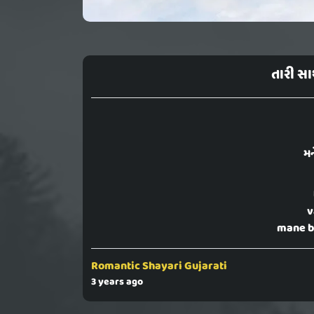
તારી સા
મન
v
mane b
Romantic Shayari Gujarati
3 years ago