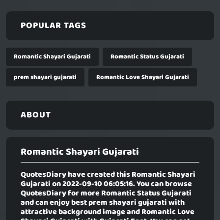
POPULAR TAGS
Romantic Shayari Gujarati
Romantic Status Gujarati
prem shayari gujarati
Romantic Love Shayari Gujarati
ABOUT
Romantic Shayari Gujarati
QuotesDiary have created this
Romantic Shayari
Gujarati
on 2022-09-10 06:05:16. You can browse
QuotesDiary for more Romantic Status Gujarati
and can enjoy best prem shayari gujarati with
attractive background image and Romantic Love