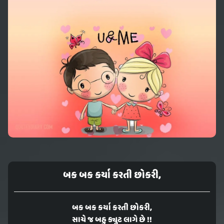
બક બક કર્યા કરતી છોકરી,
બક બક કર્યા કરતી છોકરી,
સાચે જ બહુ ક્યુટ લાગે છે !!