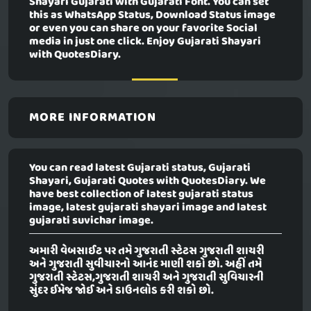
Shayari Gujarati with Gujarati Font. You can set
this as WhatsApp Status, Download Status image
or even you can share on your favorite Social
media in just one click. Enjoy Gujarati Shayari
with QuotesDiary.
MORE INFORMATION
You can read latest Gujarati status, Gujarati
Shayari, Gujarati Quotes with QuotesDiary. We
have best collection of latest gujarati status
image, latest gujarati shayari image and latest
gujarati suvichar image.
અમારી વેબસાઈટ પર તમે ગુજરાતી સ્ટેટસ ગુજરાતી શાયરી
અને ગુજરાતી સુવીચારનો આનંદ માણી શકો છો. અહીં તમે
ગુજરાતી સ્ટેટસ,ગુજરાતી શાયરી અને ગુજરાતી સુવિચારની
સુંદર ઈમેજ જોઈ અને ડાઉનલોડ કરી શકો છો.