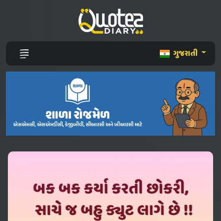
ગુજરાતી