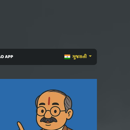
D APP
ગુજરાતી