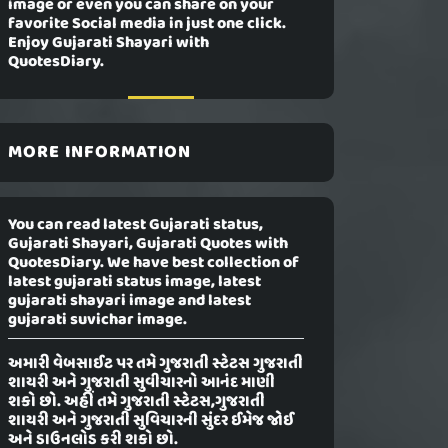
image or even you can share on your
favorite Social media in just one click.
Enjoy Gujarati Shayari with
QuotesDiary.
MORE INFORMATION
You can read latest Gujarati status,
Gujarati Shayari, Gujarati Quotes with
QuotesDiary. We have best collection of
latest gujarati status image, latest
gujarati shayari image and latest
gujarati suvichar image.
અમારી વેબસાઈટ પર તમે ગુજરાતી સ્ટેટસ ગુજરાતી
શાયરી અને ગુજરાતી સુવીચારનો આનંદ માણી
શકો છો. અહીં તમે ગુજરાતી સ્ટેટસ,ગુજરાતી
શાયરી અને ગુજરાતી સુવિચારની સુંદર ઈમેજ જોઈ
અને ડાઉનલોડ કરી શકો છો.