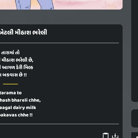
ો એટલી મીઠાશ ભરેલી
તારામાં તો
મીઠાશ ભરેલી છે,
ી આગળ ડેરી મિલ્ક
 બકવાસ છે !!
tarama to
thash bhareli chhe,
 aagal dairy milk
bakavas chhe !!