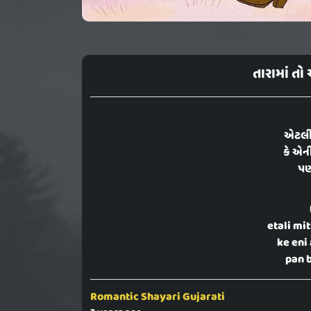
તારામાં ત
એટલી 
કે એન
પણ
etali mi
ke eni
pan 
Romantic Shayari Gujarati