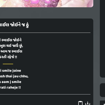
માઈલ જોઇને જ હું
ી સ્માઈલ જોઇને
 ખુશ થઇ જાઉં છું,
આમ જ સ્માઈલ
કરતી રહેજે !!
i smile joine
ush thai jau chhu,
s aam j smile
ati raheje !!