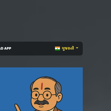
D APP
ગુજરાતી