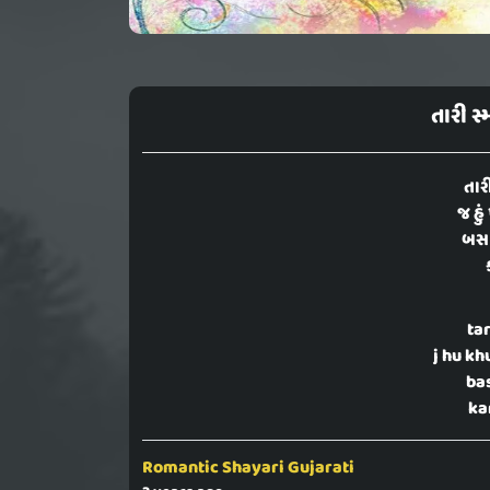
તારી સ્
તાર
જ હું
બસ 
tar
j hu kh
ba
kar
Romantic Shayari Gujarati