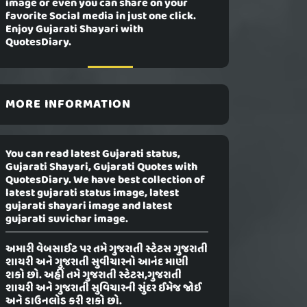
image or even you can share on your
favorite Social media in just one click.
Enjoy Gujarati Shayari with
QuotesDiary.
MORE INFORMATION
You can read latest Gujarati status,
Gujarati Shayari, Gujarati Quotes with
QuotesDiary. We have best collection of
latest gujarati status image, latest
gujarati shayari image and latest
gujarati suvichar image.
અમારી વેબસાઈટ પર તમે ગુજરાતી સ્ટેટસ ગુજરાતી
શાયરી અને ગુજરાતી સુવીચારનો આનંદ માણી
શકો છો. અહીં તમે ગુજરાતી સ્ટેટસ,ગુજરાતી
શાયરી અને ગુજરાતી સુવિચારની સુંદર ઈમેજ જોઈ
અને ડાઉનલોડ કરી શકો છો.