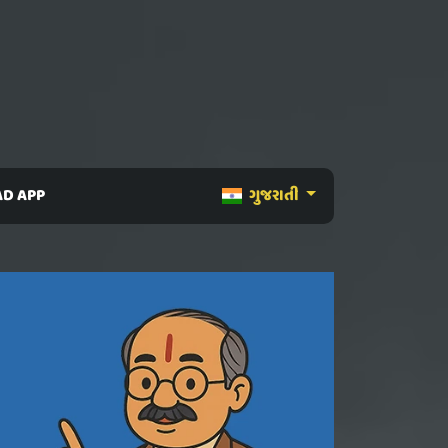
D APP
ગુજરાતી