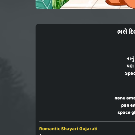
ભલે દિલ
નાનું
પણ એ
Space
nanu ama
pan e
space g
Romantic Shayari Gujarati