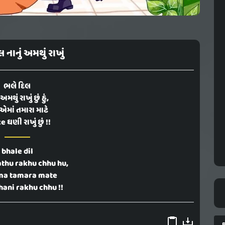
 નાનું અમથું રાખું
ભલે દિલ
 અમથું રાખું છું હું,
માં તમારા માટે
 ઘણી રાખું છું !!
bhale dil
thu rakhu chhu hu,
ma tamara mate
hani rakhu chhu !!