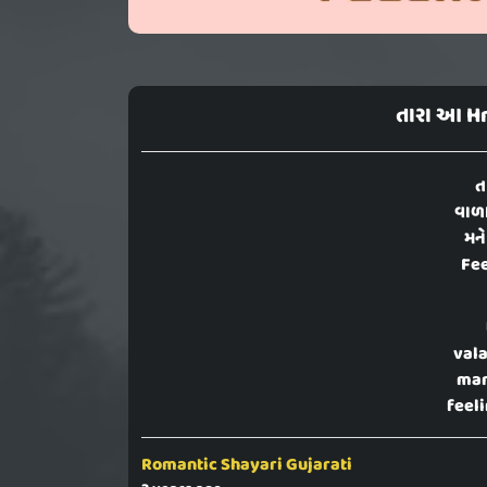
તારા આ H
ત
વાળા
મન
Fee
vala
man
feeli
Romantic Shayari Gujarati