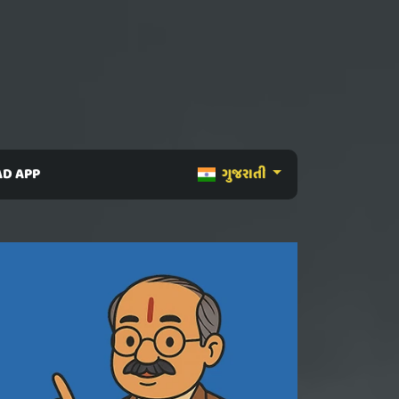
D APP
ગુજરાતી