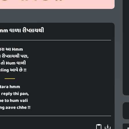
mm વાળા રીપ્લાયથી
ારા આ Hmm
 રીપ્લાયથી પણ,
ે તો Hum વાળી
ling આવે છે !!
tara hmm
 reply thi pan,
e to hum vali
ng aave chhe !!