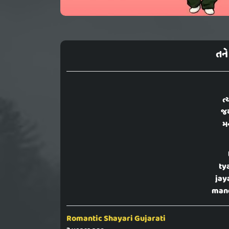
તને 
ત્
જય
મન
tya
jay
mane
Romantic Shayari Gujarati