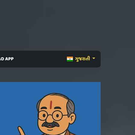
D APP
ગુજરાતી