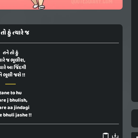
તો હું ત્યારે જ
તને તો હું
યારે જ ભૂલીશ,
ારે આ જિંદગી
ે ભૂલી જશે !!
tane to hu
re j bhulish,
are aa jindagi
 bhuli jashe !!