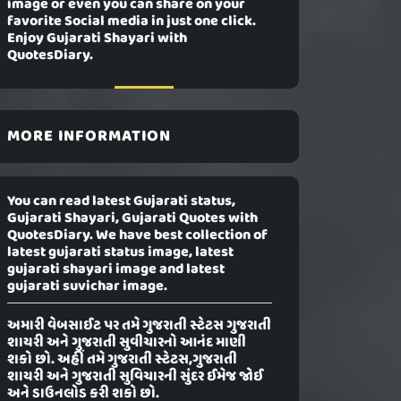
image or even you can share on your
favorite Social media in just one click.
Enjoy Gujarati Shayari with
QuotesDiary.
MORE INFORMATION
You can read latest Gujarati status,
Gujarati Shayari, Gujarati Quotes with
QuotesDiary. We have best collection of
latest gujarati status image, latest
gujarati shayari image and latest
gujarati suvichar image.
અમારી વેબસાઈટ પર તમે ગુજરાતી સ્ટેટસ ગુજરાતી
શાયરી અને ગુજરાતી સુવીચારનો આનંદ માણી
શકો છો. અહીં તમે ગુજરાતી સ્ટેટસ,ગુજરાતી
શાયરી અને ગુજરાતી સુવિચારની સુંદર ઈમેજ જોઈ
અને ડાઉનલોડ કરી શકો છો.