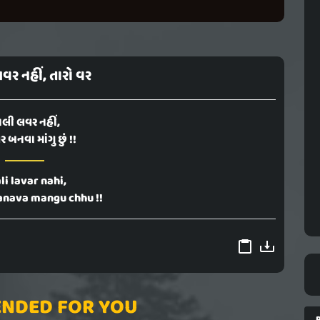
ર નહીં, તારો વર
લી લવર નહીં,
ર બનવા માંગુ છું !!
li lavar nahi,
anava mangu chhu !!
NDED FOR YOU