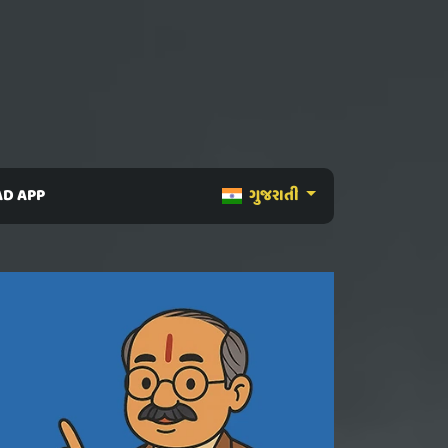
D APP
ગુજરાતી