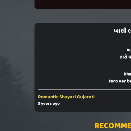
ખાલી લવ
ખા
તારો વ
kha
taro var b
Romantic Shayari Gujarati
3 years ago
RECOMME