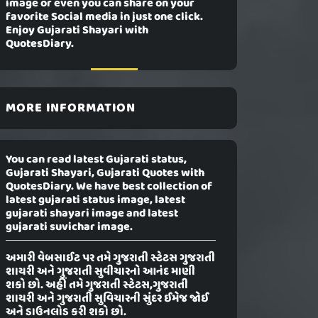
image or even you can share on your
favorite Social media in just one click.
Enjoy Gujarati Shayari with
QuotesDiary.
MORE INFORMATION
You can read latest Gujarati status,
Gujarati Shayari, Gujarati Quotes with
QuotesDiary. We have best collection of
latest gujarati status image, latest
gujarati shayari image and latest
gujarati suvichar image.
અમારી વેબસાઈટ પર તમે ગુજરાતી સ્ટેટસ ગુજરાતી
શાયરી અને ગુજરાતી સુવીચારનો આનંદ માણી
શકો છો. અહીં તમે ગુજરાતી સ્ટેટસ,ગુજરાતી
શાયરી અને ગુજરાતી સુવિચારની સુંદર ઈમેજ જોઈ
અને ડાઉનલોડ કરી શકો છો.