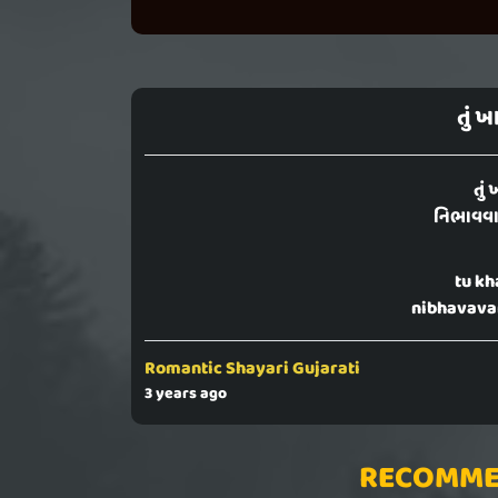
તું ખ
તું 
નિભાવવાન
tu kh
nibhavavan
Romantic Shayari Gujarati
3 years ago
RECOMME