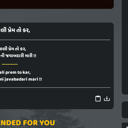
ાલી પ્રેમ તો કર,
ખાલી પ્રેમ તો કર,
ી જવાબદારી મારી !!
ali prem to kar,
i javabadari mari !!
NDED FOR YOU