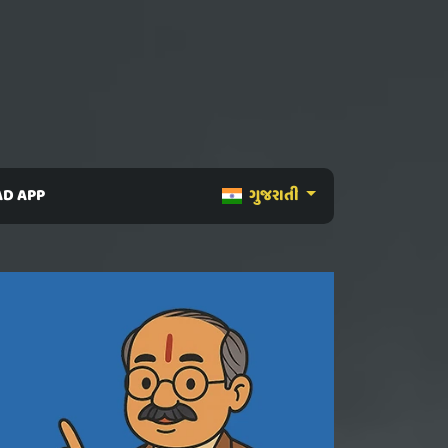
D APP
ગુજરાતી