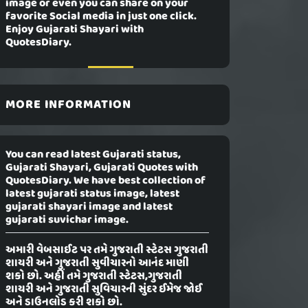
image or even you can share on your
favorite Social media in just one click.
Enjoy Gujarati Shayari with
QuotesDiary.
MORE INFORMATION
You can read latest Gujarati status,
Gujarati Shayari, Gujarati Quotes with
QuotesDiary. We have best collection of
latest gujarati status image, latest
gujarati shayari image and latest
gujarati suvichar image.
અમારી વેબસાઈટ પર તમે ગુજરાતી સ્ટેટસ ગુજરાતી
શાયરી અને ગુજરાતી સુવીચારનો આનંદ માણી
શકો છો. અહીં તમે ગુજરાતી સ્ટેટસ,ગુજરાતી
શાયરી અને ગુજરાતી સુવિચારની સુંદર ઈમેજ જોઈ
અને ડાઉનલોડ કરી શકો છો.