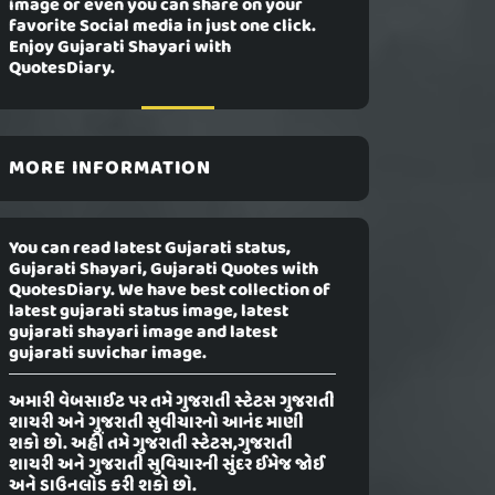
image or even you can share on your
favorite Social media in just one click.
Enjoy Gujarati Shayari with
QuotesDiary.
MORE INFORMATION
You can read latest Gujarati status,
Gujarati Shayari, Gujarati Quotes with
QuotesDiary. We have best collection of
latest gujarati status image, latest
gujarati shayari image and latest
gujarati suvichar image.
અમારી વેબસાઈટ પર તમે ગુજરાતી સ્ટેટસ ગુજરાતી
શાયરી અને ગુજરાતી સુવીચારનો આનંદ માણી
શકો છો. અહીં તમે ગુજરાતી સ્ટેટસ,ગુજરાતી
શાયરી અને ગુજરાતી સુવિચારની સુંદર ઈમેજ જોઈ
અને ડાઉનલોડ કરી શકો છો.