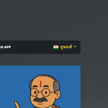
D APP
ગુજરાતી