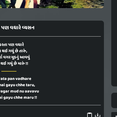
 પણ વધારે વ્યસન
કરતા પણ વધારે
 થઇ ગયું છે તારું,
યા વગર મૂડનું આવવું
થઇ ગયું છે મારું !!
rata pan vadhare
hai gayu chhe taru,
vagar mud nu aavavu
ai gayu chhe maru !!