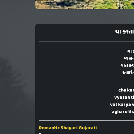
ચા કરતા
ચા 
વ્યસન
વાત કર્
અઘરું 
cha ka
vyasan t
vat karya 
agharu th
Romantic Shayari Gujarati