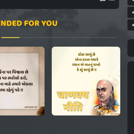
NDED FOR YOU
s