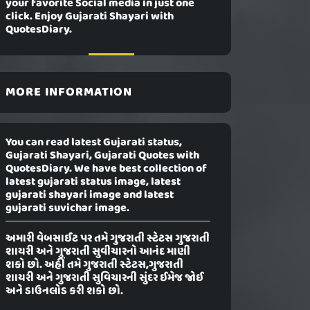
your favorite Social media in just one
click. Enjoy Gujarati Shayari with
QuotesDiary.
MORE INFORMATION
You can read latest Gujarati status,
Gujarati Shayari, Gujarati Quotes with
QuotesDiary. We have best collection of
latest gujarati status image, latest
gujarati shayari image and latest
gujarati suvichar image.
અમારી વેબસાઈટ પર તમે ગુજરાતી સ્ટેટસ ગુજરાતી
શાયરી અને ગુજરાતી સુવીચારનો આનંદ માણી
શકો છો. અહીં તમે ગુજરાતી સ્ટેટસ,ગુજરાતી
શાયરી અને ગુજરાતી સુવિચારની સુંદર ઈમેજ જોઈ
અને ડાઉનલોડ કરી શકો છો.