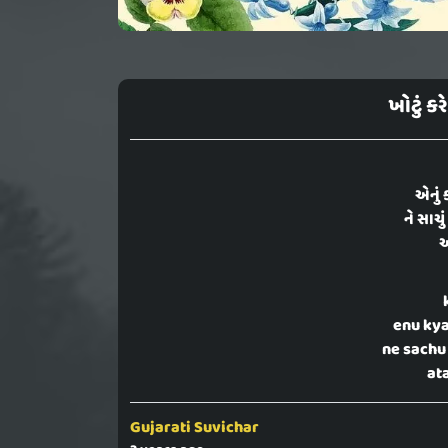
ખોટું કર
એનું 
ને સાચુ
અ
enu kya
ne sachu
ata
Gujarati Suvichar