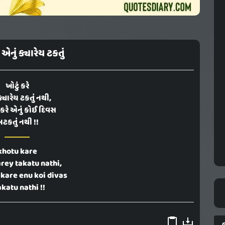
ે એનું ક્યારેય ટકતું
ખોટું કરે
ક્યારેય ટકતું નથી,
ં કરે એનું કોઈ દિવસ
ટકતું નથી !!
khotu kare
rey takatu nathi,
 kare enu koi divas
katu nathi !!