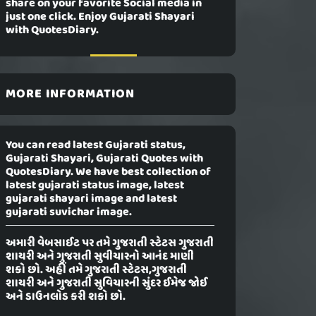
share on your favorite Social media in
just one click. Enjoy Gujarati Shayari
with QuotesDiary.
MORE INFORMATION
You can read latest Gujarati status,
Gujarati Shayari, Gujarati Quotes with
QuotesDiary. We have best collection of
latest gujarati status image, latest
gujarati shayari image and latest
gujarati suvichar image.
અમારી વેબસાઈટ પર તમે ગુજરાતી સ્ટેટસ ગુજરાતી
શાયરી અને ગુજરાતી સુવીચારનો આનંદ માણી
શકો છો. અહીં તમે ગુજરાતી સ્ટેટસ,ગુજરાતી
શાયરી અને ગુજરાતી સુવિચારની સુંદર ઈમેજ જોઈ
અને ડાઉનલોડ કરી શકો છો.