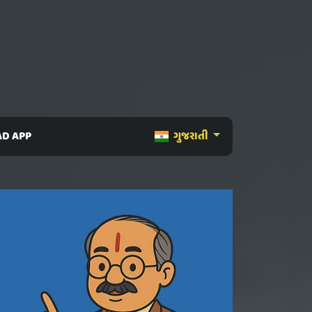
D APP
ગુજરાતી