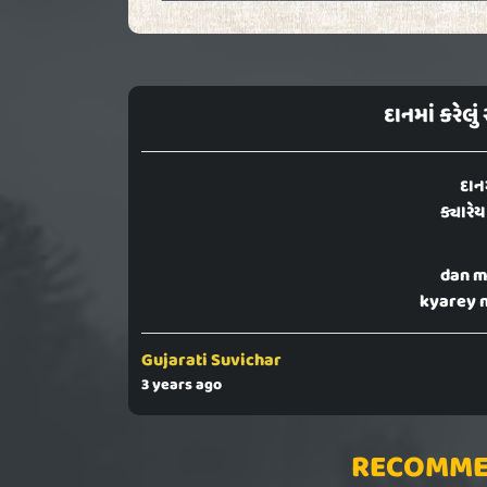
દાનમાં કરેલુ
દાનમ
ક્યારેય
dan m
kyarey ni
Gujarati Suvichar
3 years ago
RECOMME