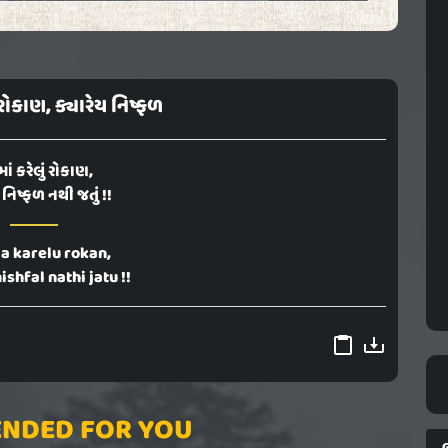
ં રોકાણ, ક્યારેય નિષ્ફળ
ાં કરેલું રોકાણ,
 નિષ્ફળ નથી જતું !!
a karelu rokan,
shfal nathi jatu !!
NDED FOR YOU