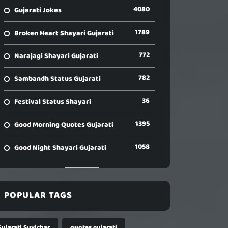
4080
Gujarati Jokes
1789
Broken Heart Shayari Gujarati
772
Narajagi Shayari Gujarati
782
Sambandh Status Gujarati
36
Festival Status Shayari
1395
Good Morning Quotes Gujarati
1058
Good Night Shayari Gujarati
POPULAR TAGS
Gujarati Suvichar
quotes gujarati