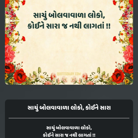
સાચું બોલવાવાળા લોકો, કોઈને સારા
સાચું બોલવાવાળા લોકો,
કોઈને સારા જ નથી લાગતાં !!