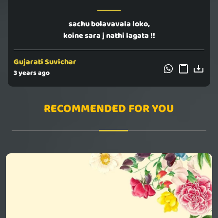
sachu bolavavala loko,
koine sara j nathi lagata !!
Gujarati Suvichar
3 years ago
RECOMMENDED FOR YOU