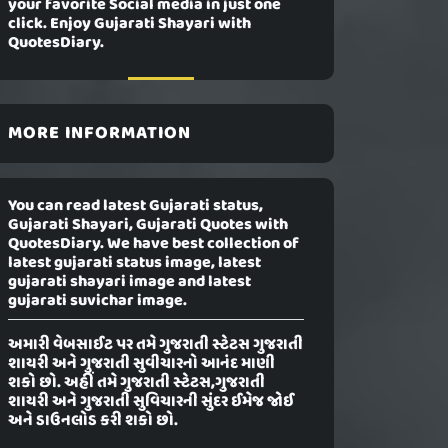
your favorite Social media in just one
click. Enjoy Gujarati Shayari with
QuotesDiary.
MORE INFORMATION
You can read latest Gujarati status,
Gujarati Shayari, Gujarati Quotes with
QuotesDiary. We have best collection of
latest gujarati status image, latest
gujarati shayari image and latest
gujarati suvichar image.
અમારી વેબસાઈટ પર તમે ગુજરાતી સ્ટેટસ ગુજરાતી
શાયરી અને ગુજરાતી સુવીચારનો આનંદ માણી
શકો છો. અહીં તમે ગુજરાતી સ્ટેટસ,ગુજરાતી
શાયરી અને ગુજરાતી સુવિચારની સુંદર ઈમેજ જોઈ
અને ડાઉનલોડ કરી શકો છો.