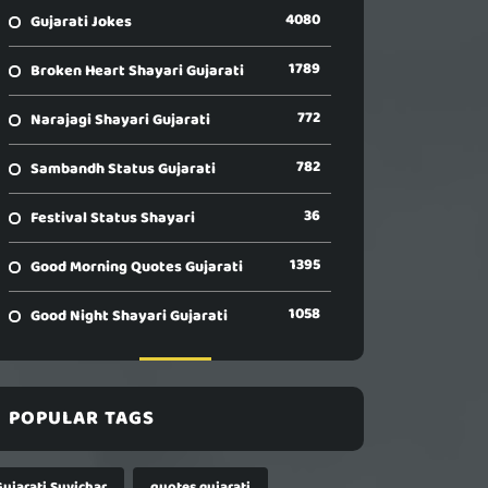
4080
Gujarati Jokes
1789
Broken Heart Shayari Gujarati
772
Narajagi Shayari Gujarati
782
Sambandh Status Gujarati
36
Festival Status Shayari
1395
Good Morning Quotes Gujarati
1058
Good Night Shayari Gujarati
POPULAR TAGS
Gujarati Suvichar
quotes gujarati