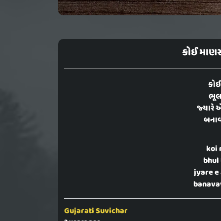
કોઈ માણસ
કો
ભૂલ 
જ્યારે
બનાવવ
koi
bhul 
jyare e
banavav
Gujarati Suvichar