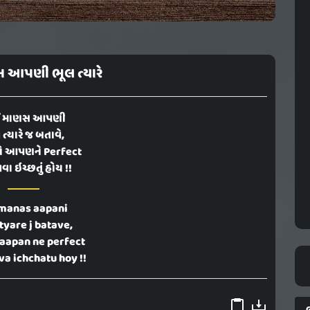
 આપણી ભૂલ ત્યારે
ઈ માણસ આપણી
ત્યારે જ બતાવે,
 એ આપણને Perfect
ા ઇચ્છતું હોય !!
 manas aapani
tyare j batave,
 aapan ne perfect
a ichchatu hoy !!