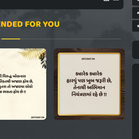
NDED FOR YOU
s