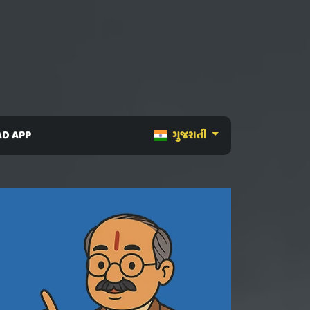
D APP
ગુજરાતી