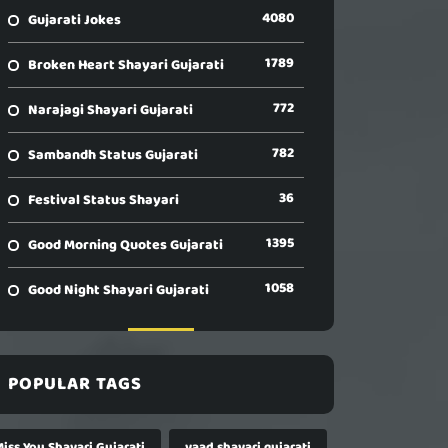
4080
Gujarati Jokes
1789
Broken Heart Shayari Gujarati
772
Narajagi Shayari Gujarati
782
Sambandh Status Gujarati
36
Festival Status Shayari
1395
Good Morning Quotes Gujarati
1058
Good Night Shayari Gujarati
POPULAR TAGS
Miss You Shayari Gujarati
yaad shayari gujarati