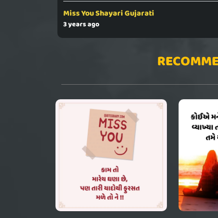
Miss You Shayari Gujarati
3 years ago
RECOMME