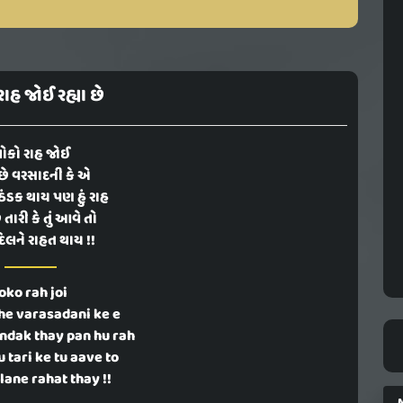
ાહ જોઈ રહ્યા છે
ોકો રાહ જોઈ
 છે વરસાદની કે એ
ઠંડક થાય પણ હું રાહ
ું તારી કે તું આવે તો
દિલને રાહત થાય !!
oko rah joi
he varasadani ke e
andak thay pan hu rah
 tari ke tu aave to
lane rahat thay !!