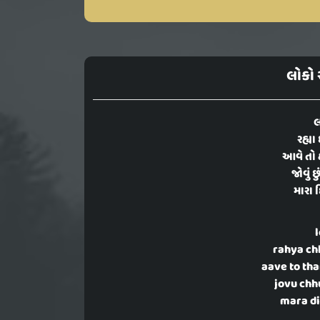
લોકો ર
લ
રહ્યા
આવે તો 
જોવું છ
મારા 
l
rahya ch
aave to th
jovu chhu
mara di