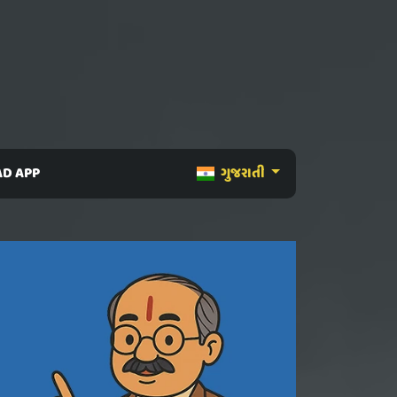
D APP
ગુજરાતી