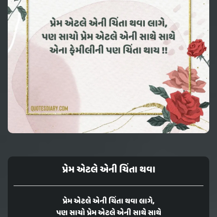
પ્રેમ એટલે એની ચિંતા થવા
પ્રેમ એટલે એની ચિંતા થવા લાગે,
પણ સાચો પ્રેમ એટલે એની સાથે સાથે