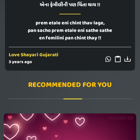
એના ફેમીલીની પણ ચિંતા થાય !!
prem etale eni chint thav lage,
pan sacho prem etale eni sathe sathe
en femilini pan chint thay !!
Love Shayari Gujarati
3 years ago
RECOMMENDED FOR YOU