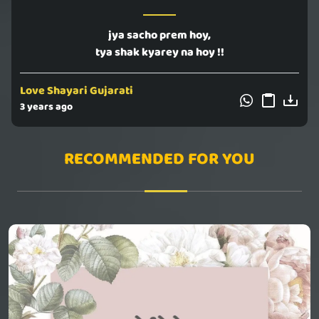
jya sacho prem hoy,
tya shak kyarey na hoy !!
Love Shayari Gujarati
3 years ago
RECOMMENDED FOR YOU