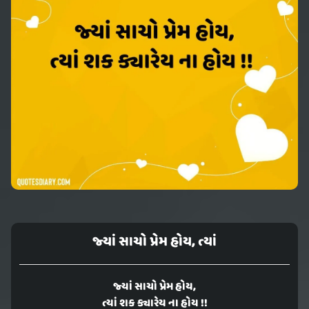
જ્યાં સાચો પ્રેમ હોય, ત્યાં
જ્યાં સાચો પ્રેમ હોય,
ત્યાં શક ક્યારેય ના હોય !!