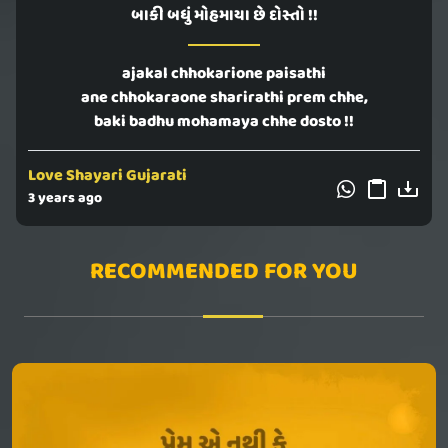
બાકી બધું મોહમાયા છે દોસ્તો !!
ajakal chhokarione paisathi
ane chhokaraone sharirathi prem chhe,
baki badhu mohamaya chhe dosto !!
Love Shayari Gujarati
3 years ago
RECOMMENDED FOR YOU