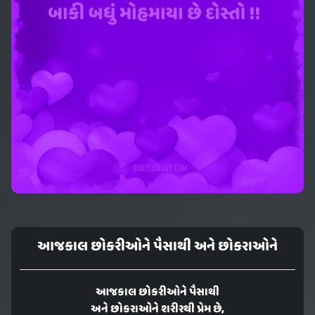
આજકાલ છોકરીઓને પૈસાથી અને છોકરાઓને
આજકાલ છોકરીઓને પૈસાથી
અને છોકરાઓને શરીરથી પ્રેમ છે,