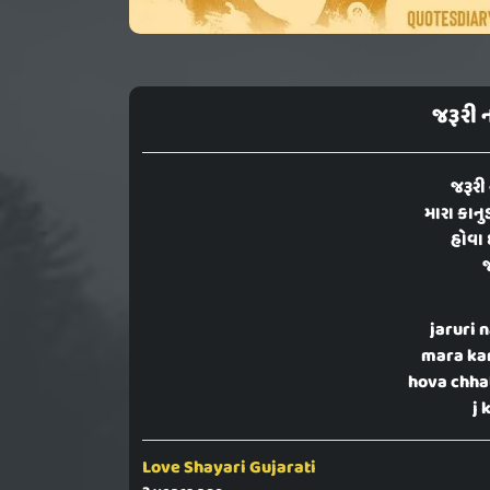
જરૂરી 
જરૂરી
મારા કા
હોવા છ
જ
jaruri n
mara ka
hova chha
j 
Love Shayari Gujarati