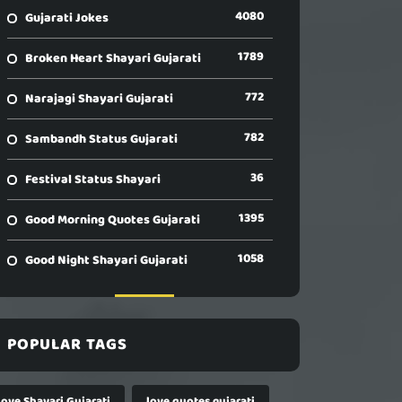
4080
Gujarati Jokes
1789
Broken Heart Shayari Gujarati
772
Narajagi Shayari Gujarati
782
Sambandh Status Gujarati
36
Festival Status Shayari
1395
Good Morning Quotes Gujarati
1058
Good Night Shayari Gujarati
POPULAR TAGS
Love Shayari Gujarati
love quotes gujarati