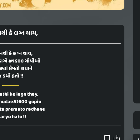
નથી કે લગ્ન થાય,
 નથી કે લગ્ન થાય,
નુડાએ #૧૬૦૦ ગોપીઓ
તાં પ્રેમતો રાધાને
 કર્યો હતો !!
athi ke lagn thay,
nudae#1600 gopio
ta premato radhane
karyo hato !!