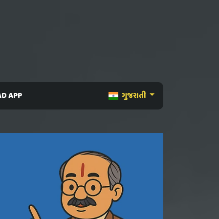
D APP
ગુજરાતી