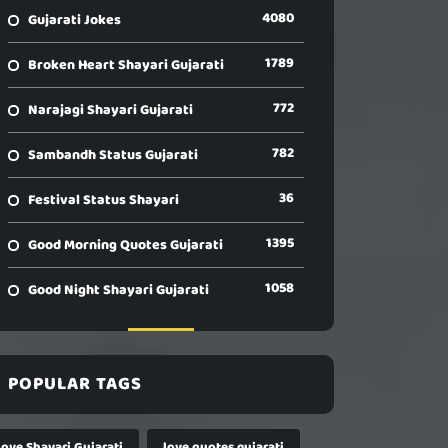
4080
Gujarati Jokes
1789
Broken Heart Shayari Gujarati
772
Narajagi Shayari Gujarati
782
Sambandh Status Gujarati
36
Festival Status Shayari
1395
Good Morning Quotes Gujarati
1058
Good Night Shayari Gujarati
POPULAR TAGS
Love Shayari Gujarati
love quotes gujarati