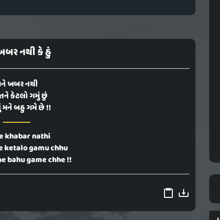
ખબર નથી કે હું
ને ખબર નથી
ં તને કેટલો ગમું છું
 મને બહુ ગમે છે !!
 khabar nathi
e ketalo gamu chhu
e bahu game chhe !!