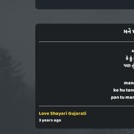
મને 
મ
કે હુ
પણ તું
mane
ke hu tan
pan tu man
Love Shayari Gujarati
3 years ago