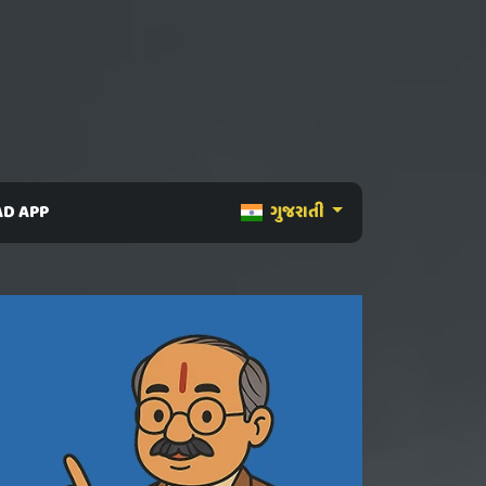
D APP
ગુજરાતી