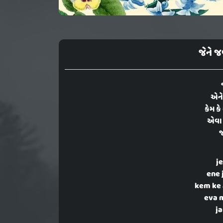
જેને જ
એને
કેમ ક
એવા
જ
j
ene 
kem ke 
eva m
ja