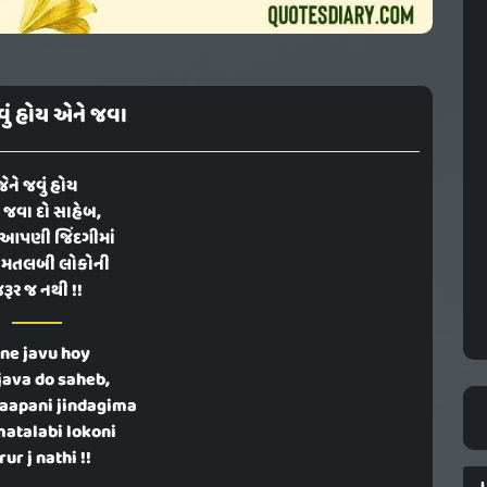
વું હોય એને જવા
જેને જવું હોય
 જવા દો સાહેબ,
ે આપણી જિંદગીમાં
 મતલબી લોકોની
રૂર જ નથી !!
ene javu hoy
java do saheb,
aapani jindagima
atalabi lokoni
rur j nathi !!