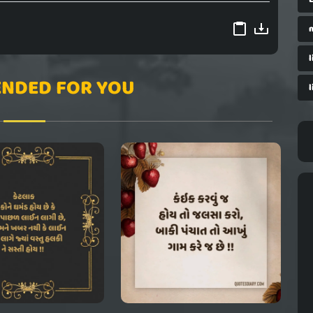
l
NDED FOR YOU
l