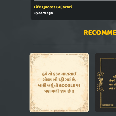
Life Quotes Gujarati
3 years ago
RECOMME