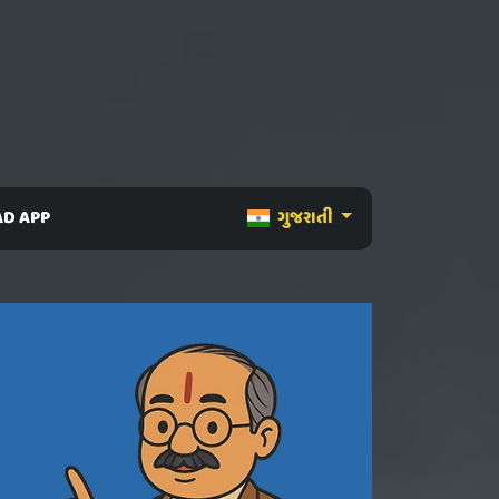
D APP
ગુજરાતી