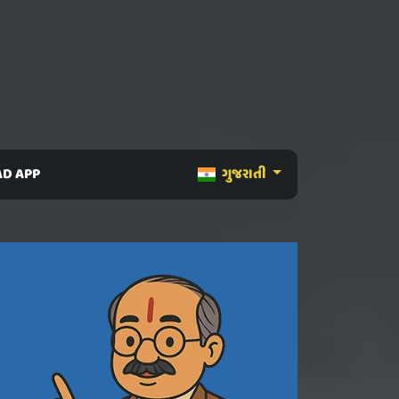
D APP
ગુજરાતી