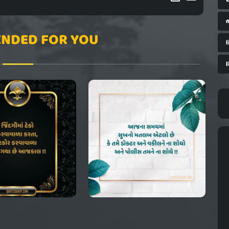
NDED FOR YOU
l
l