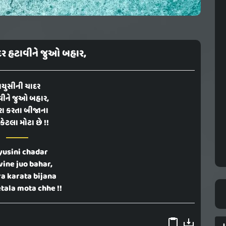
દર હટાવીને જુઓ બહાર,
ાયુસીની ચાદર
વીને જુઓ બહાર,
રા કરતા બીજાના
 કેટલા મોટા છે !!
usini chadar
vine juo bahar,
a karata bijana
tala mota chhe !!