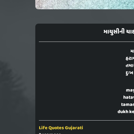
માયુસીની ચા
મ
હટા
તમા
દુઃખ
may
hata
tamar
dukh ke
Life Quotes Gujarati