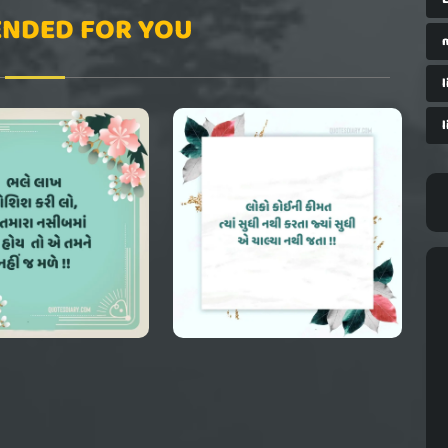
NDED FOR YOU
l
l