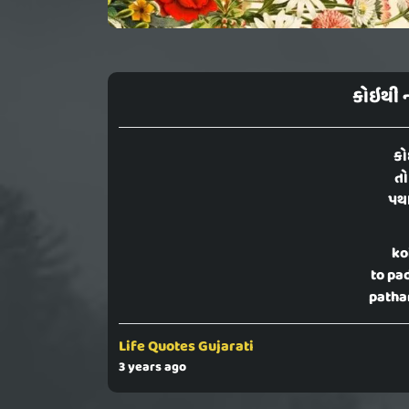
કોઇથી ન
કો
તો
પથા
ko
to pa
pathar
Life Quotes Gujarati
3 years ago