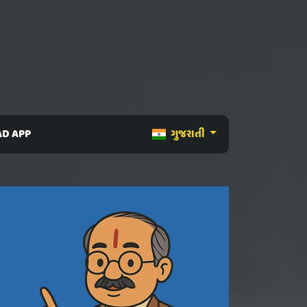
D APP
ગુજરાતી