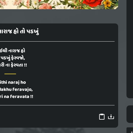
ારાજ હો તો પડખું
ઇથી નારાજ હો
 પડખું ફેરવજો,
રી ના ફેરવતા !!
ithi naraj ho
dakhu feravajo,
i na feravata !!