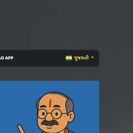
D APP
ગુજરાતી