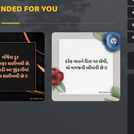
NDED FOR YOU
l
l