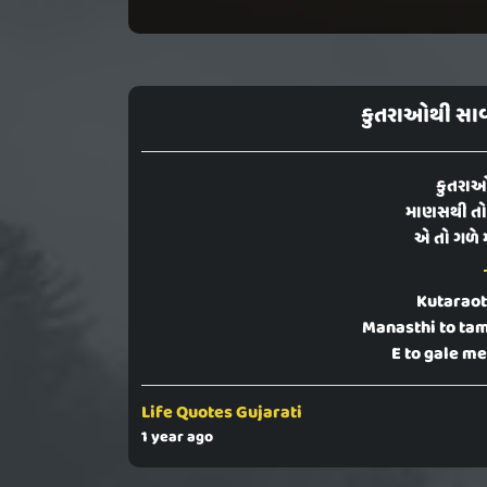
કુતરાઓથી સાવ
કુતરાઓ
માણસથી તો ત
એ તો ગળે 
Kutaraot
Manasthi to tam
E to gale me
Life Quotes Gujarati
1 year ago