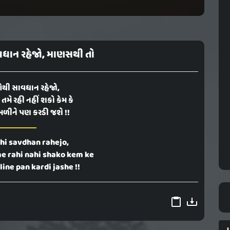
ધાન રહેજો, માણસથી તો
થી સાવધાન રહેજો,
મે રહી નહીં શકો કેમ કે
મળીને પણ કરડી જશે !!
hi savdhan rahejo,
e rahi nahi shako kem ke
line pan kardi jashe !!