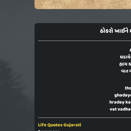
ઠોકરો ખાઈને
ઘડાયે
હૃદય 
વાત વ
th
ghaday
hraday ka
vat vadha
Life Quotes Gujarati