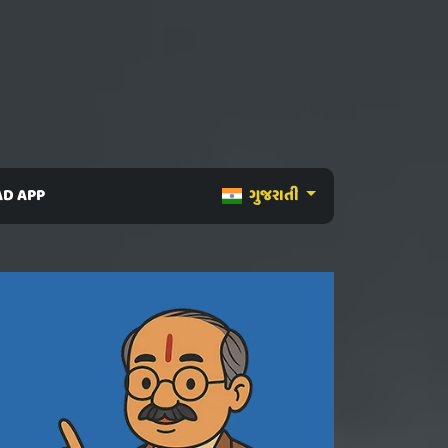
D APP
ગુજરાતી