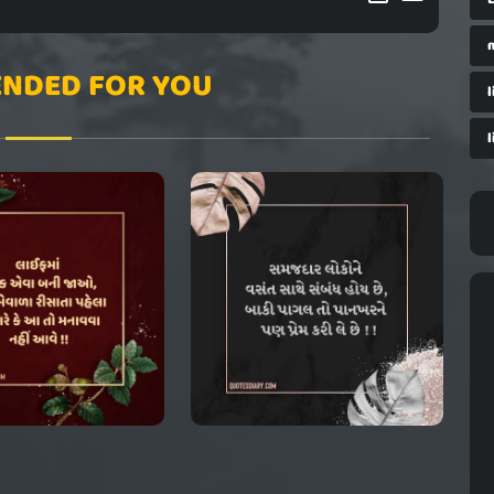
NDED FOR YOU
l
l