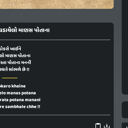
 ઘડાયેલો માણસ પોતાના
ઠોકરો ખાઈને
લો માણસ પોતાના
કરતા પોતાના મનની
ધારે સાંભળે છે !!
okaro khaine
elo manas potana
rata potana manani
re sambhale chhe !!