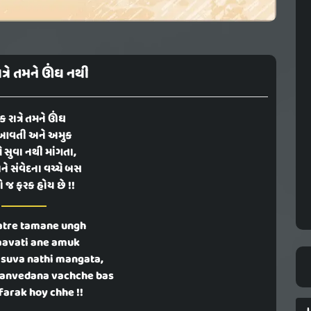
ત્રે તમને ઊંઘ નથી
 રાત્રે તમને ઊંઘ
આવતી અને અમુક
તમે સુવા નથી માંગતા,
ને સંવેદના વચ્ચે બસ
જ ફરક હોય છે !!
atre tamane ungh
aavati ane amuk
 suva nathi mangata,
sanvedana vachche bas
 farak hoy chhe !!