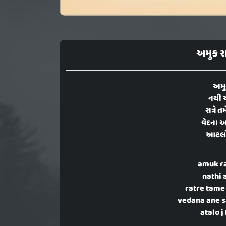
અમુક રા
અમુક
નથી 
રાત્રે 
વેદના અ
આટલો 
amuk r
nathi 
ratre tame
vedana ane 
atalo j