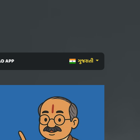
D APP
ગુજરાતી