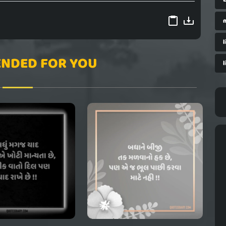
l
NDED FOR YOU
l