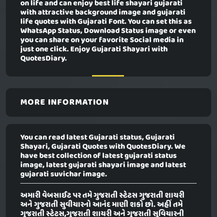
on life and can enjoy best life shayari gujarati
with attractive background image and gujarati
life quotes with Gujarati Font. You can set this as
WhatsApp Status, Download Status image or even
you can share on your favorite Social media in
just one click. Enjoy Gujarati Shayari with
QuotesDiary.
MORE INFORMATION
You can read latest Gujarati status, Gujarati
Shayari, Gujarati Quotes with QuotesDiary. We
have best collection of latest gujarati status
image, latest gujarati shayari image and latest
gujarati suvichar image.
અમારી વેબસાઈટ પર તમે ગુજરાતી સ્ટેટસ ગુજરાતી શાયરી
અને ગુજરાતી સુવીચારનો આનંદ માણી શકો છો. અહીં તમે
ગુજરાતી સ્ટેટસ,ગુજરાતી શાયરી અને ગુજરાતી સુવિચારની