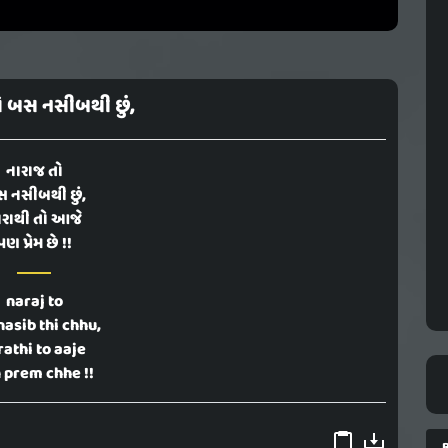
ો બસ નસીબથી છું,
નારાજ તો
 નસીબથી છું,
ારાથી તો આજે
પણ પ્રેમ છે !!
naraj to
nasib thi chhu,
rathi to aaje
 prem chhe !!