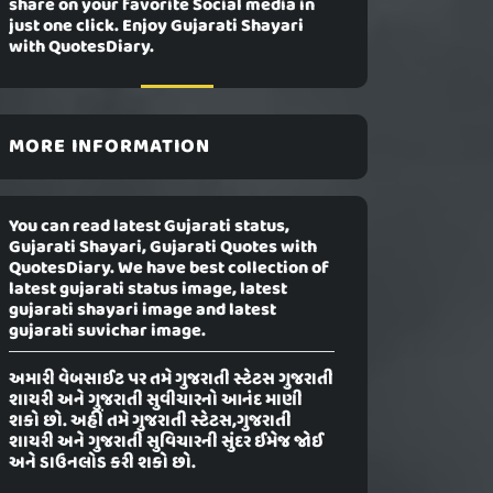
share on your favorite Social media in
just one click. Enjoy Gujarati Shayari
with QuotesDiary.
MORE INFORMATION
You can read latest Gujarati status,
Gujarati Shayari, Gujarati Quotes with
QuotesDiary. We have best collection of
latest gujarati status image, latest
gujarati shayari image and latest
gujarati suvichar image.
અમારી વેબસાઈટ પર તમે ગુજરાતી સ્ટેટસ ગુજરાતી
શાયરી અને ગુજરાતી સુવીચારનો આનંદ માણી
શકો છો. અહીં તમે ગુજરાતી સ્ટેટસ,ગુજરાતી
શાયરી અને ગુજરાતી સુવિચારની સુંદર ઈમેજ જોઈ
અને ડાઉનલોડ કરી શકો છો.