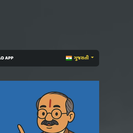
D APP
ગુજરાતી