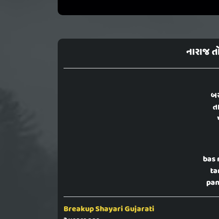
નારાજ ત
બસ
ત
bas 
ta
pan
Breakup Shayari Gujarati