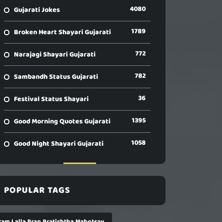
4080
Gujarati Jokes
1789
Broken Heart Shayari Gujarati
772
Narajagi Shayari Gujarati
782
Sambandh Status Gujarati
36
Festival Status Shayari
1395
Good Morning Quotes Gujarati
1058
Good Night Shayari Gujarati
POPULAR TAGS
Ram Lalla Pran Pratishtha Mahotsav