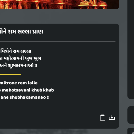
રોને રામ લલ્લા પ્રાણ
મિત્રોને રામ લલ્લા
ષ્ઠા મહોત્સવની ખુબ ખુબ
ા અને શુભકામનાઓ !!
itrone ram lalla
a mahotsavani khub khub
 ane shubhakamanao !!