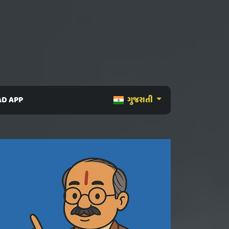
D APP
ગુજરાતી