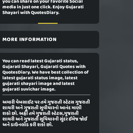
you can share on your favorite Social
media in just one click. Enjoy Gujarati
Shayari with QuotesDiary.
MORE INFORMATION
You can read latest Gujarati status,
Gujarati Shayari, Gujarati Quotes with
QuotesDiary. We have best collection of
latest gujarati status image, latest
gujarati shayari image and latest
gujarati suvichar image.
અમારી વેબસાઈટ પર તમે ગુજરાતી સ્ટેટસ ગુજરાતી
શાયરી અને ગુજરાતી સુવીચારનો આનંદ માણી
શકો છો. અહીં તમે ગુજરાતી સ્ટેટસ,ગુજરાતી
શાયરી અને ગુજરાતી સુવિચારની સુંદર ઈમેજ જોઈ
અને ડાઉનલોડ કરી શકો છો.