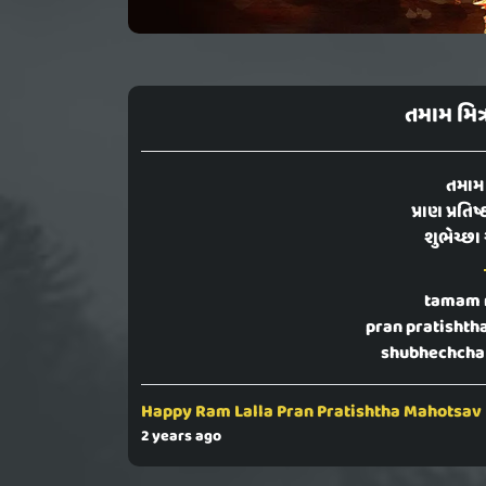
તમામ મિત્
તમામ 
પ્રાણ પ્રતિ
શુભેચ્છ
tamam m
pran pratishth
shubhechcha
Happy Ram Lalla Pran Pratishtha Mahotsav
2 years ago