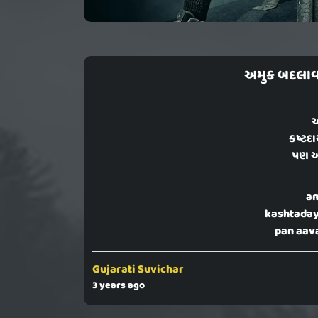
અમુક બદલાવ
અ
કષ્ટદ
પણ આ
am
kashtaday
pan aava
Gujarati Suvichar
3 years ago