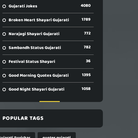
4080
Gujarati Jokes
1789
Broken Heart Shayari Gujarati
772
Narajagi Shayari Gujarati
782
Sambandh Status Gujarati
36
Festival Status Shayari
1395
Good Morning Quotes Gujarati
1058
Good Night Shayari Gujarati
POPULAR TAGS
Gujarati Suvichar
quotes gujarati