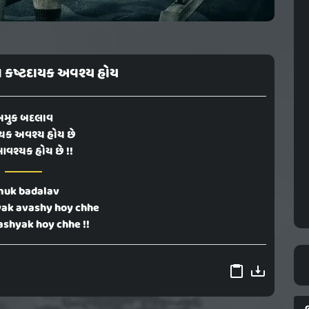
 કષ્ટદાયક અવશ્ય હોય
મુક બદલાવ
ાયક અવશ્ય હોય છે
વશ્યક હોય છે !!
uk badalav
ak avashy hoy chhe
shyak hoy chhe !!