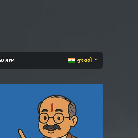
D APP
ગુજરાતી