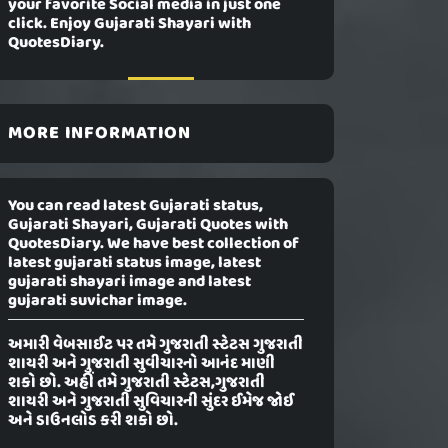
your favorite Social media in just one
click. Enjoy Gujarati Shayari with
QuotesDiary.
MORE INFORMATION
You can read latest Gujarati status,
Gujarati Shayari, Gujarati Quotes with
QuotesDiary. We have best collection of
latest gujarati status image, latest
gujarati shayari image and latest
gujarati suvichar image.
અમારી વેબસાઈટ પર તમે ગુજરાતી સ્ટેટસ ગુજરાતી
શાયરી અને ગુજરાતી સુવીચારનો આનંદ માણી
શકો છો. અહીં તમે ગુજરાતી સ્ટેટસ,ગુજરાતી
શાયરી અને ગુજરાતી સુવિચારની સુંદર ઈમેજ જોઈ
અને ડાઉનલોડ કરી શકો છો.