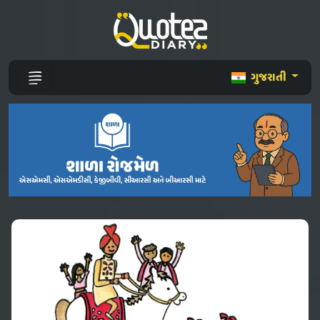
ગુજરાતી