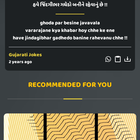
હવે જિંદગીભર ગધેડો બનીને રહેવાનું છે !!
ghoda par besine javavala
vararajane kya khabar hoy chhe ke ene
have jindagibhar gadhedo banine rahevanu chhe !!
Gujarati Jokes
2 years ago
RECOMMENDED FOR YOU