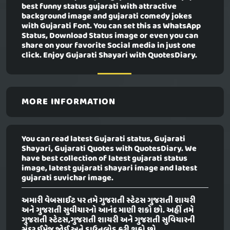
best funny status gujarati with attractive
background image and gujarati comedy jokes
with Gujarati Font. You can set this as WhatsApp
Status, Download Status image or even you can
share on your favorite Social media in just one
click. Enjoy Gujarati Shayari with QuotesDiary.
MORE INFORMATION
You can read latest Gujarati status, Gujarati
Shayari, Gujarati Quotes with QuotesDiary. We
have best collection of latest gujarati status
image, latest gujarati shayari image and latest
gujarati suvichar image.
અમારી વેબસાઈટ પર તમે ગુજરાતી સ્ટેટસ ગુજરાતી શાયરી
અને ગુજરાતી સુવીચારનો આનંદ માણી શકો છો. અહીં તમે
ગુજરાતી સ્ટેટસ,ગુજરાતી શાયરી અને ગુજરાતી સુવિચારની