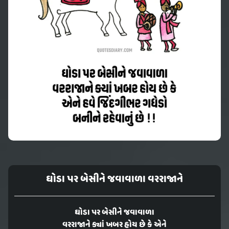
ઘોડા પર બેસીને જવાવાળા વરરાજાને
ઘોડા પર બેસીને જવાવાળા
વરરાજાને ક્યાં ખબર હોય છે કે એને